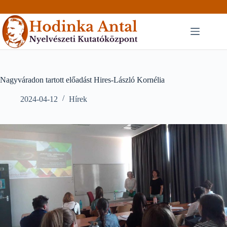
Skip
to
content
Nagyváradon tartott előadást Hires-László Kornélia
2024-04-12
Hírek