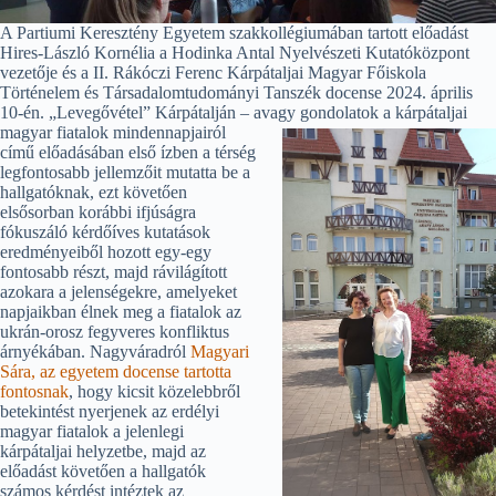
A Partiumi Keresztény Egyetem szakkollégiumában tartott előadást
Hires-László Kornélia a Hodinka Antal Nyelvészeti Kutatóközpont
vezetője és a II. Rákóczi Ferenc Kárpátaljai Magyar Főiskola
Történelem és Társadalomtudományi Tanszék docense 2024. április
10-én. „Levegővétel” Kárpátalján – avagy gondolatok a
kárpátaljai
magyar fiatalok mindennapjairól
című előadásában első ízben a térség
legfontosabb jellemzőit mutatta be a
hallgatóknak, ezt követően
elsősorban korábbi ifjúságra
fókuszáló kérdőíves kutatások
eredményeiből hozott egy-egy
fontosabb részt, majd rávilágított
azokara a jelenségekre, amelyeket
napjaikban élnek meg a fiatalok az
ukrán-orosz fegyveres konfliktus
árnyékában. Nagyváradról
Magyari
Sára, az egyetem docense tartotta
fontosnak
, hogy kicsit közelebbről
betekintést nyerjenek az erdélyi
magyar fiatalok a jelenlegi
kárpátaljai helyzetbe, majd az
előadást követően a hallgatók
számos kérdést intéztek az