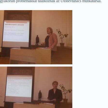
gyakorlati problémákkal találkoznak az Utónévtanács munkatársai.