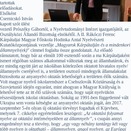
tartottak
előadásokat.
Elsőként
Csernicskó István
kapott szót ülést
vezető Prószéky Gábortól, a Nyelvtudományi Intézet igazgatójától, az
Osztályközi Állandó Bizottság elnökétől. A II. Rákóczi Ferenc
Kárpátaljai Magyar Főiskola Hodinka Antal Nyelvészeti
Kutatóközpontjának vezetője „
Magyarok Kárpátalján és a mindenkori
államnyelv(ek)
” címmel foglalta össze gondolatait. Az előadó
rámutatott, hogy bár az elmúlt 100 esztendő során a ma Kárpátaljaként
ismert régióban számos alkalommal változtak meg az államhatárok, és
ez mindig együtt járt az iskolában kötelezően oktatott hivatalos nyelv/
államnyelv cseréjével is, a területen osztozó mindegyik államalakulat
biztosította az anyanyelvi oktatás lehetőségét a területen élők számára.
Volt magyar nyelvű iskolarendszer a Csehszlovák Köztársaság és a
Szovjetunió idején egyaránt, mint ahogyan a Magyar Királyság is
lehetővé tette az itt élő szlávok számára, hogy saját nyelvükön
részesüljenek iskolai oktatásban. Sokáig az 1991-ben függetlenné vált
Ukrajna sem vonta kétségbe az anyanyelvi oktatás jogát, ám 2017.
szeptember 5-én olyan új oktatási törvényt fogadtak el Kijevben,
melynek 7. cikkelye egyértelműen leszögezi: „
Az oktatási folyamat
nyelve az oktatási intézményekben az államnyelv”
, s csupán annyi
engedményt tesz a törvény, hogy „
egy vagy néhány tantárgy két vagy
több nyelven is oktatható – államnyelven, angol nyelven, az Európai