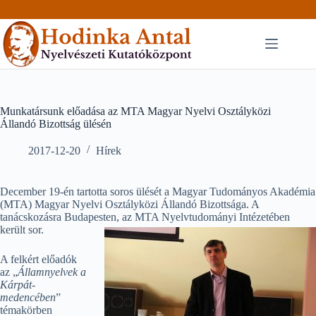
Skip
to
content
Munkatársunk előadása az MTA Magyar Nyelvi Osztályközi
Állandó Bizottság ülésén
2017-12-20
Hírek
December 19-én tartotta soros ülését a Magyar Tudományos Akadémia
(MTA) Magyar Nyelvi Osztályközi Állandó Bizottsága. A
tanácskozásra Budapesten, az MTA Nyelvtudományi Intézetében
került sor.
A felkért előadók
az „
Államnyelvek a
Kárpát-
medencében
”
témakörben