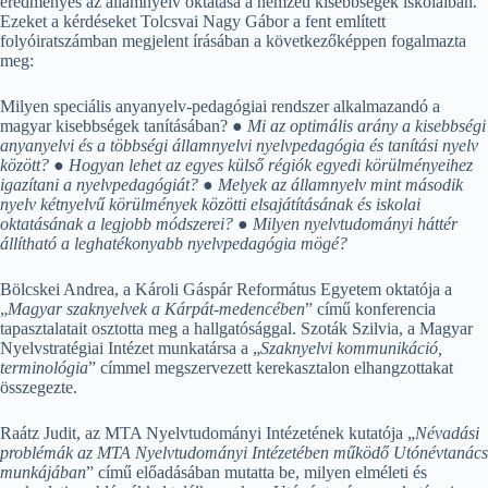
eredményes az államnyelv oktatása a nemzeti kisebbségek iskoláiban.
Ezeket a kérdéseket Tolcsvai Nagy Gábor a fent említett
folyóiratszámban megjelent írásában a következőképpen fogalmazta
meg:
Milyen speciális anyanyelv-pedagógiai rendszer alkalmazandó a
magyar kisebbségek tanításában? ●
Mi az optimális arány a kisebbségi
anyanyelvi és a többségi államnyelvi nyelvpedagógia és tanítási nyelv
között?
●
Hogyan lehet az egyes külső régiók egyedi körülményeihez
igazítani a nyelvpedagógiát?
●
Melyek az államnyelv mint második
nyelv kétnyelvű körülmények közötti elsajátításának és iskolai
oktatásának a legjobb módszerei?
●
Milyen nyelvtudományi háttér
állítható a leghatékonyabb nyelvpedagógia mögé?
Bölcskei Andrea, a Károli Gáspár Református Egyetem oktatója a
„
Magyar szaknyelvek a Kárpát-medencében
” című konferencia
tapasztalatait osztotta meg a hallgatósággal. Szoták Szilvia, a Magyar
Nyelvstratégiai Intézet munkatársa a „
Szaknyelvi kommunikáció,
terminológia
” címmel megszervezett kerekasztalon elhangzottakat
összegezte.
Raátz Judit, az MTA Nyelvtudományi Intézetének kutatója „
Névadási
problémák az MTA Nyelvtudományi Intézetében működő Utónévtanács
munkájában
” című előadásában mutatta be, milyen elméleti és