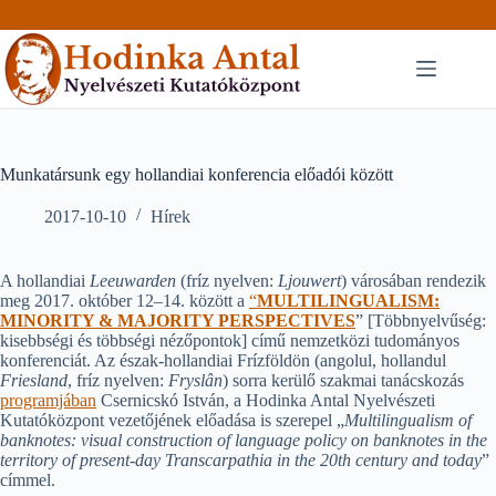
Skip
to
content
Munkatársunk egy hollandiai konferencia előadói között
2017-10-10
Hírek
A hollandiai
Leeuwarden
(fríz nyelven:
Ljouwert
) városában rendezik
meg 2017. október 12–14. között a
“
MULTILINGUALISM:
MINORITY & MAJORITY PERSPECTIVES
” [Többnyelvűség:
kisebbségi és többségi nézőpontok] című nemzetközi tudományos
konferenciát. Az észak-hollandiai Frízföldön (angolul, hollandul
Friesland
, fríz nyelven:
Fryslân
) sorra kerülő szakmai tanácskozás
programjában
Csernicskó István, a Hodinka Antal Nyelvészeti
Kutatóközpont vezetőjének előadása is szerepel „
Multilingualism of
banknotes: visual construction of language policy on banknotes in the
territory of present-day Transcarpathia in the 20th century and today
”
címmel.