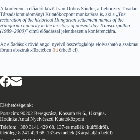
A konferencia előadói között van Dobos Sándor, a Lehoczky Tivadar
Társadalomtudományi Kutatóközpont munkatársa is, aki a „
The
restoration of the historical Hungarian settlement names of the
Hungarian minority in the territory of present-day Transcarpathia
(1989–2000)
” című előadással jelentkezett a konferenciára.
Az előadások rövid angol nyelvű összefoglalója elolvasható a szakmai
fórum absztrakt-füzetében (
itt
érhető el).
Elérhetőségeink:
Postacím: 90202 Beregszász, Kossuth tér 6., Ukrajna,
Hodinka Antal Nyelvészeti Kutatóközpont
Telefon: +380 3141 429 68, 137-es mellék (külföldről),
illetőleg: 8 241 429 68, 137-es mellék (Kárpátalján belül)