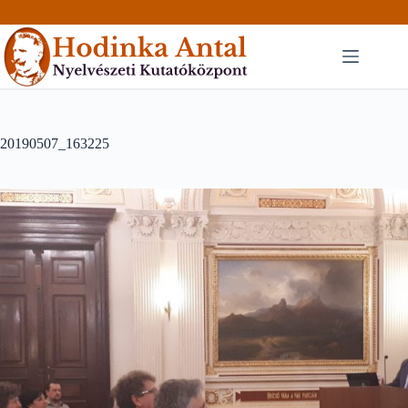
Skip
to
content
20190507_163225