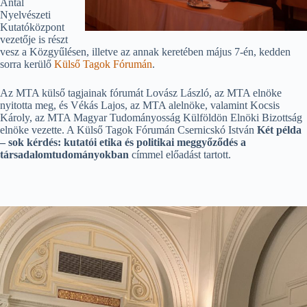
Antal
Nyelvészeti
Kutatóközpont
vezetője is részt
vesz a Közgyűlésen, illetve az annak keretében május 7-én, kedden
sorra kerülő
Külső Tagok Fórumán
.
Az MTA külső tagjainak fórumát Lovász László, az MTA elnöke
nyitotta meg, és Vékás Lajos, az MTA alelnöke, valamint Kocsis
Károly, az MTA Magyar Tudományosság Külföldön Elnöki Bizottság
elnöke vezette. A Külső Tagok Fórumán Csernicskó István
Két példa
– sok kérdés: kutatói etika és politikai meggyőződés a
társadalomtudományokban
címmel előadást tartott.