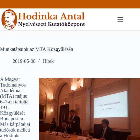
Skip
to
content
Munkatársunk az MTA Közgyűlésén
2019-05-08
Hírek
A Magyar
Tudományos
Akadémia
(MTA) május
6–7-én tartotta
191.
Közgyűlését
Budapesten.
Más kárpátaljai
tudósok mellett
a Hodinka