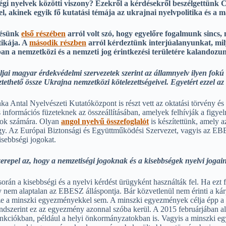
égi nyelvek közötti viszony? Ezekről a kérdésekről beszélgettünk
el, akinek egyik fő kutatási témája az ukrajnai nyelvpolitika és a 
tésünk
első részében
arról volt szó, hogy egyelőre fogalmunk sincs
tikája. A
második részben
arról kérdeztünk interjúalanyunkat, mily
ban a nemzetközi és a nemzeti jog érintkezési területére kalandozu
ljai magyar érdekvédelmi szervezetek szerint az államnyelv ilyen fokú 
ethető össze Ukrajna nemzetközi kötelezettségeivel. Egyetért ezzel az 
ka Antal Nyelvészeti Kutatóközpont is részt vett az oktatási törvény é
 információs füzeteknek az összeállításában, amelyek felhívják a figye
arok számára. Olyan
angol nyelvű összefoglalót
is készítettünk, amely a
 így. Az Európai Biztonsági és Együttműködési Szervezet, vagyis az EB
isebbségi jogokat.
zerepel az, hogy a nemzetiségi jogoknak és a kisebbségek nyelvi joga
 során a kisebbségi és a nyelvi kérdést ürügyként használták fel. Ha ez
y nem alaptalan az EBESZ álláspontja. Bár közvetlenül nem érinti a kárp
sze a minszki egyezményekkel sem. A minszki egyezmények célja épp a ke
dszerint ez az egyezmény azonnal szóba kerül. A 2015 februárjában alá
funkciókban, például a helyi önkormányzatokban is. Vagyis a minszki e