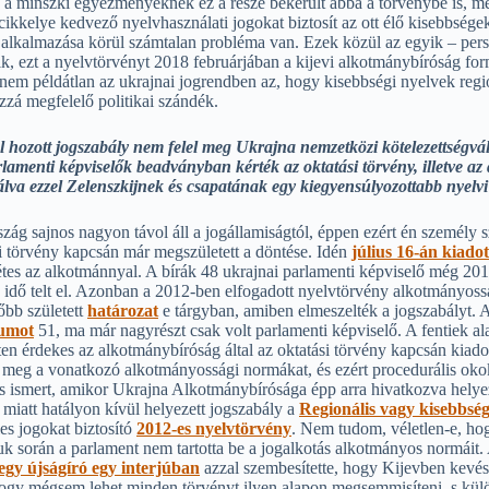
gy a minszki egyezményeknek ez a része bekerült abba a törvénybe is,
cikkelye kedvező nyelvhasználati jogokat biztosít az ott élő kisebbség
 alkalmazása körül számtalan probléma van. Ezek közül az egyik – per
ik, ezt a nyelvtörvényt 2018 februárjában a kijevi alkotmánybíróság fo
nem példátlan az ukrajnai jogrendben az, hogy kisebbségi nyelvek region
zzá megfelelő politikai szándék.
ól hozott jogszabály nem felel meg Ukrajna nemzetközi kötelezettségvá
rlamenti képviselők beadványban kérték az oktatási törvény, illetve az
kínálva ezzel Zelenszkijnek és csapatának egy kiegyensúlyozottabb nyel
szág sajnos nagyon távol áll a jogállamiságtól, éppen ezért én személ
ási törvény kapcsán már megszületett a döntése. Idén
július 16-án kiado
ntétes az alkotmánnyal. A bírák 48 ukrajnai parlamenti képviselő még 2
s idő telt el. Azonban a 2012-ben elfogadott nyelvtörvény alkotmányos
őbb született
határozat
e tárgyban, amiben elmeszelték a jogszabályt. 
tumot
51, ma már nagyrészt csak volt parlamenti képviselő. A fentiek a
ten érdekes az alkotmánybíróság által az oktatási törvény kapcsán kiad
k meg a vonatkozó alkotmányossági normákat, és ezért procedurális oko
 is ismert, amikor Ukrajna Alkotmánybírósága épp arra hivatkozva helyez
 miatt hatályon kívül helyezett jogszabály a
Regionális vagy kisebbség
es jogokat biztosító
2012-es nyelvtörvény
. Nem tudom, véletlen-e, hog
ásuk során a parlament nem tartotta be a jogalkotás alkotmányos normái
egy újságíró egy interjúban
azzal szembesítette, hogy Kijevben kevés
a, hogy mégsem lehet minden törvényt ilyen alapon megsemmisíteni, s k