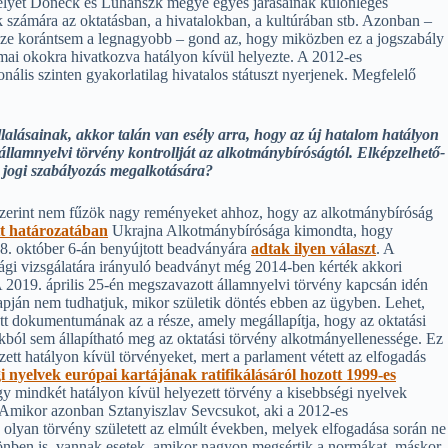
 melyet Doneck és Luhanszk megye egyes járásainak különleges
ek számára az oktatásban, a hivatalokban, a kultúrában stb. Azonban –
sze korántsem a legnagyobb – gond az, hogy miközben ez a jogszabály
rmai okokra hivatkozva hatályon kívül helyezte. A 2012-es
ális szinten gyakorlatilag hivatalos státuszt nyerjenek. Megfelelő
llalásainak, akkor talán van esély arra, hogy az új hatalom hatályon
 államnyelvi törvény kontrollját az alkotmánybíróságtól. Elképzelhető-
vi jogi szabályozás megalkotására?
y szerint nem fűzök nagy reményeket ahhoz, hogy az alkotmánybíróság
tt határozatában
Ukrajna Alkotmánybírósága kimondta, hogy
018. október 6-án benyújtott beadványára
adtak ilyen választ
. A
sági vizsgálatára irányuló beadványt még 2014-ben kérték akkori
A 2019. április 25-én megszavazott államnyelvi törvény kapcsán idén
lapján nem tudhatjuk, mikor születik döntés ebben az ügyben. Lehet,
ott dokumentumának az a része, amely megállapítja, hogy az oktatási
kból sem állapítható meg az oktatási törvény alkotmányellenessége. Ez
ett hatályon kívül törvényeket, mert a parlament vétett az elfogadás
i nyelvek európai kartájának ratifikálásáról hozott 1999-es
y mindkét hatályon kívül helyezett törvény a kisebbségi nyelvek
t. Amikor azonban Sztanyiszlav Sevcsukot, aki a 2012-es
 olyan törvény született az elmúlt években, melyek elfogadása során ne
ülönben is, vannak esetek, amikor nagyon megsértik a normákat, máskor