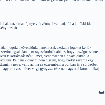
 akarat, simán új nyelvtörvénnyel válthatja fel a korábbi ide
örvényhozásban.
ldátlan jogokat követelünk, hanem csak azokat a jogokat kérjük,
 szerint egyáltalán nem ragaszkodnék ahhoz, hogy országos szinten
elvek is korlátozás nélkül megjelenhessenek a hivatalokban, a
használni. Példának okáért, nem hiszem, hogy bárkit zavarna egy
intézmény neve, vagy az, ha az étteremben, a boltban és a sörözőben
y egy magyar orvos, nővér vagy gyógyszerész ne magyarul kommunikáljon
-hai-