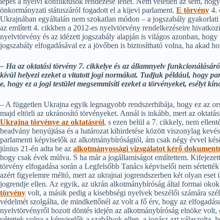
lépés a nyelvi konfliktusok rendezése lehet. Nem véletlen az sem, ho
önkormányzati státuszáról fogadott el a kijevi parlament.
E törvény
4. 
Ukrajnában egyáltalán nem szokatlan módon – a jogszabály gyakorlati
az említett 4. cikkben a 2012-es nyelvtörvény rendelkezéseire hivatkoz
nyelvtörvény és az idézett jogszabály alapján is világos azonban, hogy 
jogszabály elfogadásával ez a jövőben is biztosítható volna, ha akad ho
– Ha az oktatási törvény 7. cikkelye és az államnyelv funkcionálásár
kívül helyezi ezeket a vitatott jogi normákat. Tudjuk például, hogy pa
e, hogy ez a jogi testület megsemmisíti ezeket a törvényeket, esélyt 
– A független Ukrajna egyik legnagyobb rendszerhibája, hogy ez az or
majd eltörli az ukránosító törvényeket. Annál is inkább, mert az oktat
Ukrajna törvénye az oktatásról
, s ezen belül a 7. cikkely, nem elle
beadvány benyújtása és a határozat kihirdetése között viszonylag kevé
parlamenti képviselők az alkotmánybíróságtól, ám csak négy évvel kés
június 21-én adta be az
alkotmányossági vizsgálatot kérő dokumen
hogy csak évek múlva. S ha már a jogállamiságot említettem. Kifejezet
törvény elfogadása során a Legfelsőbb Tanács képviselői nem sértetté
azért figyelemre méltó, mert az ukrajnai jogrendszerben két olyan eset
jogrendje ellen. Az egyik, az ukrán alkotmánybíróság által formai okok
törvény
volt, a másik pedig a kisebbségi nyelvek beszélői számára szél
védelmét szolgálta, de mindkettőnél az volt a fő érv, hogy az elfogad
nyelvtörvényről hozott döntés idején az alkotmánybíróság elnöke volt,
vétettek volna a képviselők a szabályok ellen, a jogász azt válaszolt