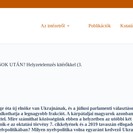
Az intézetről
Publikációk
Kutatá
ÁN? Helyzetelemzés kitérőkkel (3.
e óta új elnöke van Ukrajnának, és a júliusi parlamenti választá
 alkothatja a legnagyobb frakciót.
A kárpátaljai magyarok azonban
ttel. Mire számíthat közösségünk ebben a helyzetben az utóbbi két 
ik-e az oktatási törvény 7. cikkelyének és a 2019 tavaszán elfogado
elvpolitikában? Milyen nyelvpolitika volna egyaránt kedvező Ukra