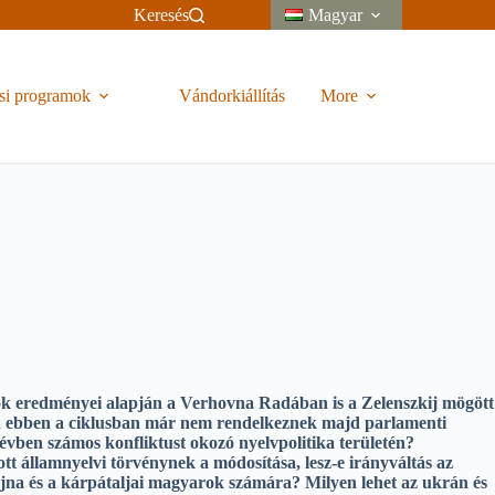
Keresés
Magyar
si programok
Vándorkiállítás
More
sok eredményei alapján a Verhovna Radában is a Zelenszkij mögött
 ebben a ciklusban már nem rendelkeznek majd parlamenti
évben számos konfliktust okozó nyelvpolitika területén?
tt államnyelvi törvénynek a módosítása, lesz-e irányváltás az
jna és a kárpátaljai magyarok számára? Milyen lehet az ukrán és