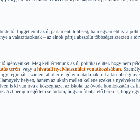
ttől függetlenül az új parlamenti többség, ha megvan ehhez a politikai
ye a választásoknak – az elnök pártja abszolút többséget szerzett a t
ó igényeinket. Meg kell értetnünk az új politikai elittel, hogy nem pé
atás terén
vagy
a hivatali nyelvhasználat vonatkozásában
. Személy
ogy regionális szinten, ahol erre igény mutatkozik, ott a kisebbségi ny
államnyelv helyett, hanem az ukrán mellett kellene ezeket a nyelveket 
yelven is ki van írva a községháza, az iskola, az óvoda homlokzatán az 
tosak. Azt pedig megérteni se tudom, hogyan írhatja elő bárki is, hog