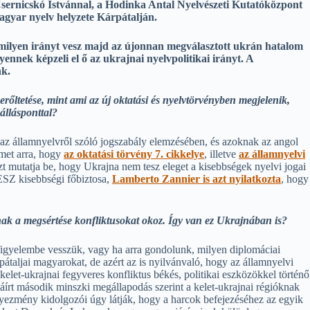
 Csernicskó Istvánnal, a Hodinka Antal Nyelvészeti Kutatóközpont
magyar nyelv helyzete Kárpátalján.
, milyen irányt vesz majd az újonnan megválasztott ukrán hatalom
ennek képzeli el ő az ukrajnai nyelvpolitikai irányt. A
nk.
erőltetése, mint ami az új oktatási és nyelvtörvényben megjelenik,
állásponttal?
s az államnyelvről szóló jogszabály elemzésében, és azoknak az angol
lmet arra, hogy
az oktatási törvény 7. cikkelye
, illetve
az államnyelvi
zt mutatja be, hogy Ukrajna nem tesz eleget a kisebbségek nyelvi jogai
ESZ kisebbségi főbiztosa,
Lamberto Zannier is azt nyilatkozta
, hogy
inak a megsértése konfliktusokat okoz. Így van ez Ukrajnában is?
t figyelembe vesszük, vagy ha arra gondolunk, milyen diplomáciai
átaljai magyarokat, de azért az is nyilvánvaló, hogy az államnyelvi
let-ukrajnai fegyveres konfliktus békés, politikai eszközökkel történő
írt második minszki megállapodás szerint a kelet-ukrajnai régióknak
gyezmény kidolgozói úgy látják, hogy a harcok befejezéséhez az egyik