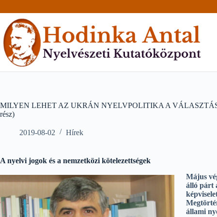
Skip
to
content
MILYEN LEHET AZ UKRÁN NYELVPOLITIKA A VÁLASZTÁSOK UT
rész)
2019-08-02
Hírek
A nyelvi jogok és a nemzetközi kötelezettségek
Május vég
álló párt
képvisele
Megtörtén
állami ny