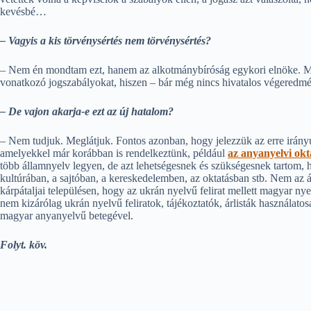
kevésbé…
– Vagyis a kis törvénysértés nem törvénysértés?
– Nem én mondtam ezt, hanem az alkotmánybíróság egykori elnöke. Minde
vonatkozó jogszabályokat, hiszen – bár még nincs hivatalos végeredmén
– De vajon akarja-e ezt az új hatalom?
– Nem tudjuk. Meglátjuk. Fontos azonban, hogy jelezzük az erre irányul
amelyekkel már korábban is rendelkeztünk, például
az anyanyelvi okt
több államnyelv legyen, de azt lehetségesnek és szükségesnek tartom, h
kultúrában, a sajtóban, a kereskedelemben, az oktatásban stb. Nem az 
kárpátaljai településen, hogy az ukrán nyelvű felirat mellett magyar n
nem kizárólag ukrán nyelvű feliratok, tájékoztatók, árlisták használa
magyar anyanyelvű betegével.
Folyt. köv.