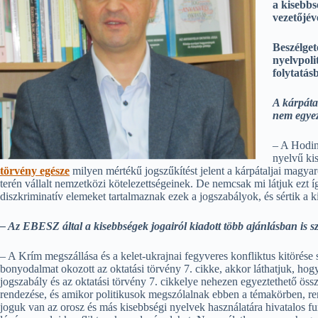
a kisebbs
vezetőjév
Beszélge
nyelvpoli
folytatás
A kárpáta
nem egyezt
– A Hodin
nyelvű kis
törvény egésze
milyen mértékű jogszűkítést jelent a kárpátaljai magy
terén vállalt nemzetközi kötelezettségeinek. De nemcsak mi látjuk ezt
diszkriminatív elemeket tartalmaznak ezek a jogszabályok, és sértik a k
– Az EBESZ által a kisebbségek jogairól kiadott több ajánlásban is s
– A Krím megszállása és a kelet-ukrajnai fegyveres konfliktus kitörése
bonyodalmat okozott az oktatási törvény 7. cikke, akkor láthatjuk, hog
jogszabály és az oktatási törvény 7. cikkelye nehezen egyeztethető ös
rendezése, és amikor politikusok megszólalnak ebben a témakörben, ren
joguk van az orosz és más kisebbségi nyelvek használatára hivatalos 