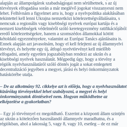
alapján az állampolgárok szabadságjogai nem sérülhetnek, s az új
törvények elfogadása során a már meglévő jogokat visszanyesni nem
lehet. Felhívnám a figyelmet arra is, hogy a nyelvpolitika alakításában
tekintettel kell lenni Ukrajna nemzetközi kötelezettségvállalásaira, s
nemcsak a regionális vagy kisebbségi nyelvek európai kartája és a
nemzeti kisebbségek védelméről szóló keretegyezmény ratifikációjából
eredő kötelezettségekre, hanem a szomszédos államokkal kötött
kétoldalú egyezményekre, valamint az Európai Tanács ajánlásaira is.
Ennek alapján azt javasolnám, hogy el kell felejteni az új államnyelvi
törvényt, és helyette egy új, átfogó nyelvtörvényt kell mielőbb
elfogadni, amely egyetlen jogszabályban rendezi az ukrán és a
kisebbségi nyelvek használatát. Mégpedig úgy, hogy a törvény a
régiók nyelvhasználatáról szóló döntés jogát a sokat emlegetett
decentralizáció jegyében a megyei, járási és helyi önkormányzatok
hatáskörébe utalja.
– De az alkotmány 92. cikkelye azt is előírja, hogy a nyelvhasználatot
kizárólag törvényekkel lehet szabályozni, a megyei és helyi
önkormányzatok döntéseivel nem. Hogyan működhetne az
elképzelése a gyakorlatban?
– Egy jó törvénnyel ez megoldható. Eszerint a központi állam szintjén
az ukrán a kötelezően használandó államnyelv maradhatna, és a
régiókban, ahol a lakosság 5, vagy 8, vagy 10, esetleg – de ez már