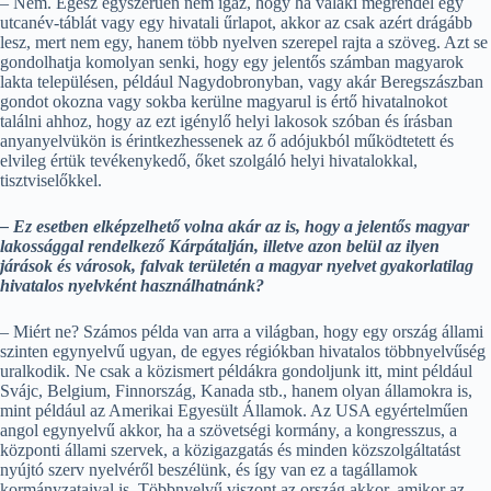
– Nem. Egész egyszerűen nem igaz, hogy ha valaki megrendel egy
utcanév-táblát vagy egy hivatali űrlapot, akkor az csak azért drágább
lesz, mert nem egy, hanem több nyelven szerepel rajta a szöveg. Azt se
gondolhatja komolyan senki, hogy egy jelentős számban magyarok
lakta településen, például Nagydobronyban, vagy akár Beregszászban
gondot okozna vagy sokba kerülne magyarul is értő hivatalnokot
találni ahhoz, hogy az ezt igénylő helyi lakosok szóban és írásban
anyanyelvükön is érintkezhessenek az ő adójukból működtetett és
elvileg értük tevékenykedő, őket szolgáló helyi hivatalokkal,
tisztviselőkkel.
– Ez esetben elképzelhető volna akár az is, hogy a jelentős magyar
lakossággal rendelkező Kárpátalján, illetve azon belül az ilyen
járások és városok, falvak területén a magyar nyelvet gyakorlatilag
hivatalos nyelvként használhatnánk?
– Miért ne? Számos példa van arra a világban, hogy egy ország állami
szinten egynyelvű ugyan, de egyes régiókban hivatalos többnyelvűség
uralkodik. Ne csak a közismert példákra gondoljunk itt, mint például
Svájc, Belgium, Finnország, Kanada stb., hanem olyan államokra is,
mint például az Amerikai Egyesült Államok. Az USA egyértelműen
angol egynyelvű akkor, ha a szövetségi kormány, a kongresszus, a
központi állami szervek, a közigazgatás és minden közszolgáltatást
nyújtó szerv nyelvéről beszélünk, és így van ez a tagállamok
kormányzataival is. Többnyelvű viszont az ország akkor, amikor az