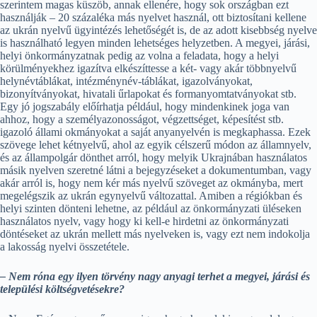
szerintem magas küszöb, annak ellenére, hogy sok országban ezt
használják – 20 százaléka más nyelvet használ, ott biztosítani kellene
az ukrán nyelvű ügyintézés lehetőségét is, de az adott kisebbség nyelve
is használható legyen minden lehetséges helyzetben. A megyei, járási,
helyi önkormányzatnak pedig az volna a feladata, hogy a helyi
körülményekhez igazítva elkészíttesse a két- vagy akár többnyelvű
helynévtáblákat, intézménynév-táblákat, igazolványokat,
bizonyítványokat, hivatali űrlapokat és formanyomtatványokat stb.
Egy jó jogszabály előírhatja például, hogy mindenkinek joga van
ahhoz, hogy a személyazonosságot, végzettséget, képesítést stb.
igazoló állami okmányokat a saját anyanyelvén is megkaphassa. Ezek
szövege lehet kétnyelvű, ahol az egyik célszerű módon az államnyelv,
és az állampolgár dönthet arról, hogy melyik Ukrajnában használatos
másik nyelven szeretné látni a bejegyzéseket a dokumentumban, vagy
akár arról is, hogy nem kér más nyelvű szöveget az okmányba, mert
megelégszik az ukrán egynyelvű változattal. Amiben a régiókban és
helyi szinten dönteni lehetne, az például az önkormányzati üléseken
használatos nyelv, vagy hogy ki kell-e hirdetni az önkormányzati
döntéseket az ukrán mellett más nyelveken is, vagy ezt nem indokolja
a lakosság nyelvi összetétele.
– Nem róna egy ilyen törvény nagy anyagi terhet a megyei, járási és
települési költségvetésekre?