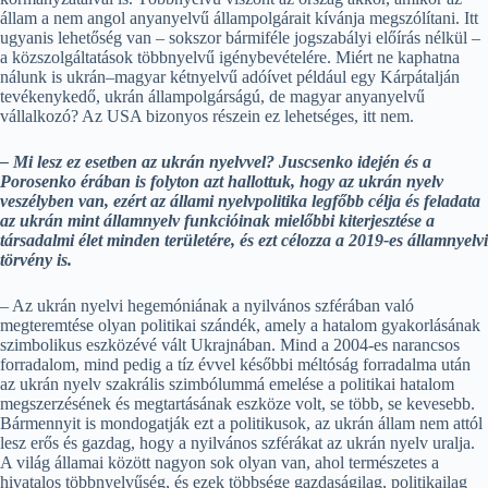
állam a nem angol anyanyelvű állampolgárait kívánja megszólítani. Itt
ugyanis lehetőség van – sokszor bármiféle jogszabályi előírás nélkül –
a közszolgáltatások többnyelvű igénybevételére. Miért ne kaphatna
nálunk is ukrán–magyar kétnyelvű adóívet például egy Kárpátalján
tevékenykedő, ukrán állampolgárságú, de magyar anyanyelvű
vállalkozó? Az USA bizonyos részein ez lehetséges, itt nem.
– Mi lesz ez esetben az ukrán nyelvvel? Juscsenko idején és a
Porosenko érában is folyton azt hallottuk, hogy az ukrán nyelv
veszélyben van, ezért az állami nyelvpolitika legfőbb célja és feladata
az ukrán mint államnyelv funkcióinak mielőbbi kiterjesztése a
társadalmi élet minden területére, és ezt célozza a 2019-es államnyelvi
törvény is.
– Az ukrán nyelvi hegemóniának a nyilvános szférában való
megteremtése olyan politikai szándék, amely a hatalom gyakorlásának
szimbolikus eszközévé vált Ukrajnában. Mind a 2004-es narancsos
forradalom, mind pedig a tíz évvel későbbi méltóság forradalma után
az ukrán nyelv szakrális szimbólummá emelése a politikai hatalom
megszerzésének és megtartásának eszköze volt, se több, se kevesebb.
Bármennyit is mondogatják ezt a politikusok, az ukrán állam nem attól
lesz erős és gazdag, hogy a nyilvános szférákat az ukrán nyelv uralja.
A világ államai között nagyon sok olyan van, ahol természetes a
hivatalos többnyelvűség, és ezek többsége gazdaságilag, politikailag