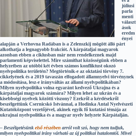
és a
júliusi
parla
menti
választ
ások
eredm
ényei
alapján a Verhovna Radában is a Zelenszkij mögött álló párt
alkothatja a legnagyobb frakciót. A kárpátaljai magyarok
azonban ebben a ciklusban már nem rendelkeznek majd
parlamenti képviselettel. Mire számíthat közösségünk ebben a
helyzetben az utóbbi két évben számos konfliktust okozó
nyelvpolitika területén? Megtörténik-e az oktatási törvény 7.
cikkelyének és a 2019 tavaszán elfogadott államnyelvi törvénynek
a módosítása, lesz-e irányváltás az állami nyelvpolitikában?
Milyen nyelvpolitika volna egyaránt kedvező Ukrajna és a
kárpátaljai magyarok számára? Milyen lehet az ukrán és a
kisebbségi nyelvek közötti viszony? Ezekről a kérdésekről
beszélgettünk Csernicskó Istvánnal, a Hodinka Antal Nyelvészeti
Kutatóközpont vezetőjével, akinek egyik fő kutatási témája az
ukrajnai nyelvpolitika és a magyar nyelv helyzete Kárpátalján.
– Beszélgetésünk
első részében
arról volt szó, hogy nem tudjuk,
milyen nyelvpolitikai irány várható az új politikai hatalomtól. Mivel