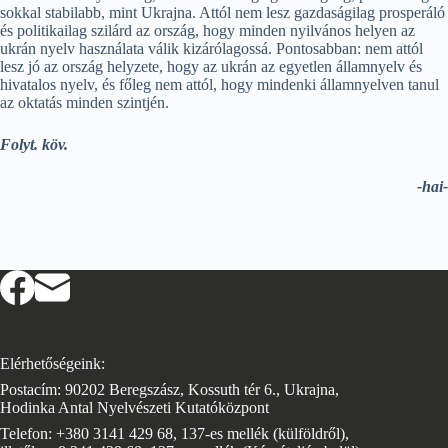
sokkal stabilabb, mint Ukrajna. Attól nem lesz gazdaságilag prosperáló
és politikailag szilárd az ország, hogy minden nyilvános helyen az
ukrán nyelv használata válik kizárólagossá. Pontosabban: nem attól
lesz jó az ország helyzete, hogy az ukrán az egyetlen államnyelv és
hivatalos nyelv, és főleg nem attól, hogy mindenki államnyelven tanul
az oktatás minden szintjén.
Folyt. köv.
-hai-
Elérhetőségeink:
Postacím: 90202 Beregszász, Kossuth tér 6., Ukrajna,
Hodinka Antal Nyelvészeti Kutatóközpont
Telefon: +380 3141 429 68, 137-es mellék (külföldről),