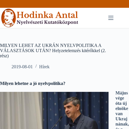
Skip
to
content
MILYEN LEHET AZ UKRÁN NYELVPOLITIKA A
VÁLASZTÁSOK UTÁN? Helyzetelemzés kitérőkkel (2.
rész)
2019-08-01
Hírek
Milyen lehetne a jó nyelvpolitika?
Május
vége
óta új
elnöke
van
Ukraj
nának,