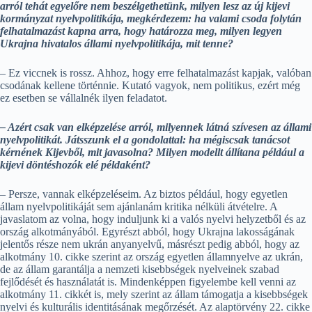
arról tehát egyelőre nem beszélgethetünk, milyen lesz az új kijevi
kormányzat nyelvpolitikája, megkérdezem: ha valami csoda folytán
felhatalmazást kapna arra, hogy határozza meg, milyen legyen
Ukrajna hivatalos állami nyelvpolitikája, mit tenne?
– Ez viccnek is rossz. Ahhoz, hogy erre felhatalmazást kapjak, valóban
csodának kellene történnie. Kutató vagyok, nem politikus, ezért még
ez esetben se vállalnék ilyen feladatot.
– Azért csak van elképzelése arról, milyennek látná szívesen az állami
nyelvpolitikát. Játsszunk el a gondolattal: ha mégiscsak tanácsot
kérnének Kijevből, mit javasolna? Milyen modellt állítana például a
kijevi döntéshozók elé példaként?
– Persze, vannak elképzeléseim. Az biztos például, hogy egyetlen
állam nyelvpolitikáját sem ajánlanám kritika nélküli átvételre. A
javaslatom az volna, hogy induljunk ki a valós nyelvi helyzetből és az
ország alkotmányából. Egyrészt abból, hogy Ukrajna lakosságának
jelentős része nem ukrán anyanyelvű, másrészt pedig abból, hogy az
alkotmány 10. cikke szerint az ország egyetlen államnyelve az ukrán,
de az állam garantálja a nemzeti kisebbségek nyelveinek szabad
fejlődését és használatát is. Mindenképpen figyelembe kell venni az
alkotmány 11. cikkét is, mely szerint az állam támogatja a kisebbségek
nyelvi és kulturális identitásának megőrzését. Az alaptörvény 22. cikke