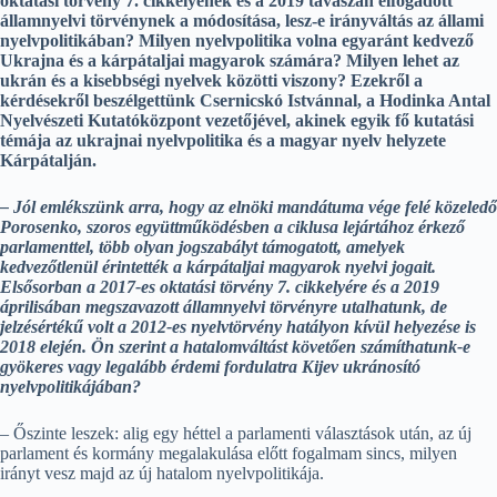
oktatási törvény 7. cikkelyének és a 2019 tavaszán elfogadott
államnyelvi törvénynek a módosítása, lesz-e irányváltás az állami
nyelvpolitikában? Milyen nyelvpolitika volna egyaránt kedvező
Ukrajna és a kárpátaljai magyarok számára? Milyen lehet az
ukrán és a kisebbségi nyelvek közötti viszony? Ezekről a
kérdésekről beszélgettünk Csernicskó Istvánnal, a Hodinka Antal
Nyelvészeti Kutatóközpont vezetőjével, akinek egyik fő kutatási
témája az ukrajnai nyelvpolitika és a magyar nyelv helyzete
Kárpátalján.
– Jól emlékszünk arra, hogy az elnöki mandátuma vége felé közeledő
Porosenko, szoros együttműködésben a ciklusa lejártához érkező
parlamenttel, több olyan jogszabályt támogatott, amelyek
kedvezőtlenül érintették a kárpátaljai magyarok nyelvi jogait.
Elsősorban a 2017-es oktatási törvény 7. cikkelyére és a 2019
áprilisában megszavazott államnyelvi törvényre utalhatunk, de
jelzésértékű volt a 2012-es nyelvtörvény hatályon kívül helyezése is
2018 elején. Ön szerint a hatalomváltást követően számíthatunk-e
gyökeres vagy legalább érdemi fordulatra Kijev ukránosító
nyelvpolitikájában?
– Őszinte leszek: alig egy héttel a parlamenti választások után, az új
parlament és kormány megalakulása előtt fogalmam sincs, milyen
irányt vesz majd az új hatalom nyelvpolitikája.