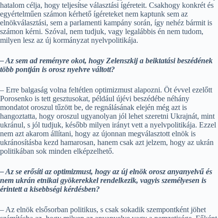
hatalom célja, hogy teljesítse választási ígéreteit. Csakhogy konkrét és
egyértelműen számon kérhető ígéreteket nem kaptunk sem az
elnökválasztási, sem a parlamenti kampány során, így nehéz bármit is
számon kérni. Szóval, nem tudjuk, vagy legalábbis én nem tudom,
milyen lesz az új kormányzat nyelvpolitikája.
– Az sem ad reményre okot, hogy Zelenszkij a beiktatási beszédének
több pontján is orosz nyelvre váltott?
– Erre balgaság volna feltétlen optimizmust alapozni. Öt évvel ezelőtt
Porosenko is tett gesztusokat, például újévi beszédébe néhány
mondatot oroszul tűzött be, de regnálásának elején még azt is
hangoztatta, hogy oroszul ugyanolyan jól lehet szeretni Ukrajnát, mint
ukránul, s jól tudjuk, később milyen irányt vett a nyelvpolitikája. Ezzel
nem azt akarom állítani, hogy az újonnan megválasztott elnök is
ukránosításba kezd hamarosan, hanem csak azt jelzem, hogy az ukrán
politikában sok minden elképzelhető.
– Az se erősíti az optimizmust, hogy az új elnök orosz anyanyelvű és
nem ukrán etnikai gyökerekkel rendelkezik, vagyis személyesen is
érintett a kisebbségi kérdésben?
– Az elnök elsősorban politikus, s csak sokadik szempontként jöhet