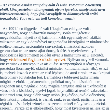
– Az elnökválasztási kampány előtt és után Volodimir Zelenszkij
elnök környezetében elhangzottak olyan ígéretek, amelyekből arra
következtethetünk, hogy felülvizsgálják az államnyelvről szóló
jogszabályt. Vagy ezt nem kell komolyan venni?
– Az 1991-ben függetlenné vált Ukrajnában eddig az volt a
hagyomány, hogy a választási kampány során tett ígéretek
megvalósítása helyett az új hatalom inkább egyensúlyozó taktikát
választott: az egyik döntésével megpróbálta kiszolgálni az ukránosítást
erőltető nemzeti-nacionalista szavazókat, a másikkal azonban
gesztusokat tett az orosz ajkú tömegek felé. A nyelvtörvénnyel
kapcsolatos ígéret mellett például olyat is hallhattunk az új elnöktől,
hogy
védelmezni fogja az ukrán nyelvet
. Nyilván meg kell várnunk,
kik kerülnek a nyelvpolitika alakulása szempontjából is lényeges
posztokra (kormányfő, oktatási miniszter, kultuszminiszter stb.), és azt
is, melyek lesznek e téren az első lépések, de attól tartok, ez az ukrajnai
hagyomány folytatódni fog. Bármekkora többséget tudhat maga
mögött az elnök a parlamentben, politikai megfontolásokból nem
engedheti meg magának, hogy magára haragítsa akár az ukránosítást
váró, akár a kisebbségi nyelvi jogok helyreállítását remélő választókat,
tekintettel arra, hogy előbb vagy utóbb (legkésőbb jövő októberben)
helyhatósági választások is várnak ránk, és az elnök pártja nyilván a
régiókban és a helyi szinteken is szeretne minél előnyösebb pozíciókat
szerezni. Persze az is elképzelhető, hogy most kivételesen az lesz az új