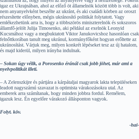
számításba az, hogy milyen az anyanyelve vagy a nemzetisége. Főként
igaz ez Ukrajnában, ahol az előző öt államelnök között több is volt, aki
nem anyanyelvként beszélte az ukránt, és aki családi körben az oroszt
részesítette előnyben, mégis ukránosító politikát folytatott. Vagy
emlékezhetünk arra is, hogy a többszörös miniszterelnök és sokszoros
államfő-jelölt Julija Timosenko, aki például az exelnök Leonyid
Kucsmához vagy a megbuktatott Viktor Janukovicshoz hasonlóan csak
felnőttkorában tanult meg ukránul, kormányfőként hogyan erőltette az
ukránosítást. Várjuk meg, milyen konkrét lépéseket tesz az új hatalom,
és majd kiderül, milyen irányba indulnak.
– Sokan úgy vélik, a Porosenko éránál csak jobb jöhet, már ami a
nyelvpolitikát illeti.
– A Zelenszkijre és pártjára a kárpátaljai magyarok lakta településeken
leadott nagyszámú szavazat is optimista várakozásokra utal. Az
emberek arra számítanak, hogy minden jobbra fordul. Remélem,
igazuk lesz. Én egyelőre várakozó állásponton vagyok.
Folyt. köv.
-hai-