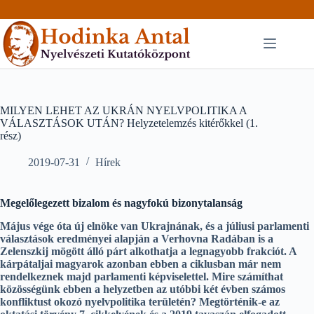
Skip
to
content
MILYEN LEHET AZ UKRÁN NYELVPOLITIKA A
VÁLASZTÁSOK UTÁN? Helyzetelemzés kitérőkkel (1.
rész)
2019-07-31
Hírek
Megelőlegezett bizalom és nagyfokú bizonytalanság
Május vége óta új elnöke van Ukrajnának, és a júliusi parlamenti
választások eredményei alapján a Verhovna Radában is a
Zelenszkij mögött álló párt alkothatja a legnagyobb frakciót. A
kárpátaljai magyarok azonban ebben a ciklusban már nem
rendelkeznek majd parlamenti képviselettel. Mire számíthat
közösségünk ebben a helyzetben az utóbbi két évben számos
konfliktust okozó nyelvpolitika területén? Megtörténik-e az