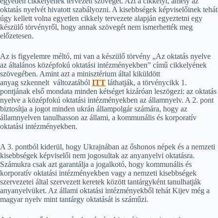
egyetlen cikkelyének tervezett szövegét. Azt a cikkelyt, amely az
oktatás nyelvét hivatott szabályozni. A kisebbségek képviselőinek tehát
úgy kellett volna egyetlen cikkely tervezete alapján egyeztetni egy
készülő törvényről, hogy annak szövegét nem ismerhették meg
előzetesen.
Az is figyelemre méltó, mi van a készülő törvény „Az oktatás nyelve
az általános középfokú oktatási intézményekben” című cikkelyének
szövegében. Amint azt a minisztérium által kiküldött
anyag szkennelt változatából
ITT
láthatják, a törvénycikk 1.
pontjának első mondata minden kétséget kizáróan leszögezi: az oktatás
nyelve a középfokú oktatási intézményekben az államnyelv. A 2. pont
biztosítja a jogot minden ukrán állampolgár számára, hogy az
államnyelven tanulhasson az állami, a kommunális és korporatív
oktatási intézményekben.
A 3. pontból kiderül, hogy Ukrajnában az őshonos népek és a nemzeti
kisebbségek képviselői nem jogosultak az anyanyelvi oktatásra.
Számukra csak azt garantálja a jogalkotó, hogy kommunális és
korporatív oktatási intézményekben vagy a nemzeti kisebbségek
szervezetei által szervezett keretek között tantárgyként tanulhatják
anyanyelvüket. Az állami oktatási intézményekből tehát Kijev még a
magyar nyelv mint tantárgy oktatását is száműzi.