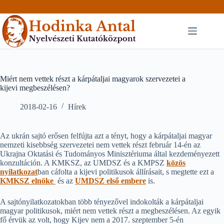
Skip
to
content
Miért nem vettek részt a kárpátaljai magyarok szervezetei a
kijevi megbeszélésen?
2018-02-16
Hírek
Az ukrán sajtó erősen felfújta azt a tényt, hogy a kárpátaljai magyar
nemzeti kisebbség szervezetei nem vettek részt február 14-én az
Ukrajna Oktatási és Tudományos Minisztériuma által kezdeményezett
konzultáción. A KMKSZ, az UMDSZ és a KMPSZ
közös
nyilatkozat
ban cáfolta a kijevi politikusok állírásait, s megtette ezt a
KMKSZ elnöke
és az
UMDSZ első embere
is.
A sajtónyilatkozatokban több tényezővel indokolták a kárpátaljai
magyar politikusok, miért nem vettek részt a megbeszélésen. Az egyik
fő érvük az volt, hogy Kijev nem a 2017. szeptember 5-én