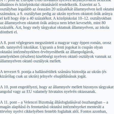
általános és középiskolai oktatásáról rendelkezik. Eszerint az 5.
osztályban legalább az óraszám 20 százalékát államnyelven kell oktatni
számukra, a 9. osztályban pedig az ukrán nyelven oktatott órák aránya
el kell hogy érje a 40 százalékot. A középiskolai 10–12. osztályokban
az államnyelven oktatott órák aránya nem lehet kevesebb, mint 80
százalék. Azt, hogy mely tárgyakat oktatnak államnyelven, az iskola
döntheti el.
A 8. pont véglegesen megszünteti a magyar vagy éppen román, orosz
stb. tannyelvű iskolákat. Ugyanis a fenti jogokat is csupán olyan
oktatási intézményekben érvényesíthetik az állampolgárok,
amelyekben (részben) kisebbségi nyelven oktató osztályok vannak az
államnyelven oktató osztályok mellett.
A tervezet 9. pontja a hallássérültek számára biztosítja az ukrán (és
kizárólag csak az ukrán) jelnyelv elsajátításának jogát.
A 10. pont engedélyezi, hogy az államnyelv mellett bizonyos tárgyakat
angolul vagy az EU valamely hivatalos nyelvén oktassanak.
A 11. pont – a Velencei Bizottság állásfoglalásával összhangban – a
magán alapítású és fenntartású oktatási intézményeket mentesíti a
törvény nyelvi cikkelyében fentebb foglaltak alól. Fontos azonban,