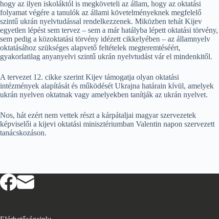
hogy az ilyen iskoláktól is megköveteli az állam, hogy az oktatási
folyamat végére a tanulók az állami követelményeknek megfelelő
szintű ukrán nyelvtudással rendelkezzenek. Miközben tehát Kijev
egyetlen lépést sem tervez – sem a már hatályba lépett oktatási törvény,
sem pedig a közoktatási törvény idézett cikkelyében – az államnyelv
oktatásához szükséges alapvető feltételek megteremtéséért,
gyakorlatilag anyanyelvi szintű ukrán nyelvtudást vár el mindenkitől.
A tervezet 12. cikke szerint Kijev támogatja olyan oktatási
intézmények alapítását és működését Ukrajna határain kívül, amelyek
ukrán nyelven oktatnak vagy amelyekben tanítják az ukrán nyelvet.
Nos, hát ezért nem vettek részt a kárpátaljai magyar szervezetek
képviselői a kijevi oktatási minisztériumban Valentin napon szervezett
tanácskozáson.