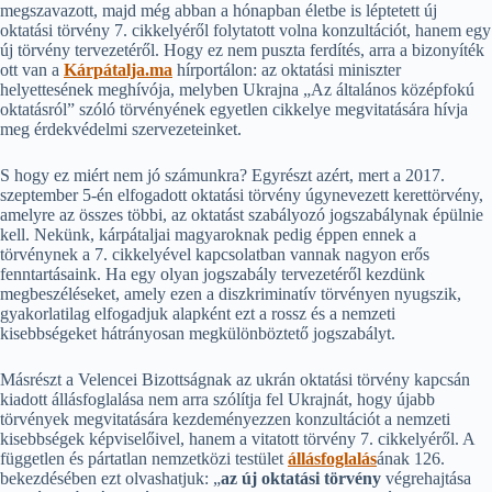
megszavazott, majd még abban a hónapban életbe is léptetett új
oktatási törvény 7. cikkelyéről folytatott volna konzultációt, hanem egy
új törvény tervezetéről. Hogy ez nem puszta ferdítés, arra a bizonyíték
ott van a
Kárpátalja.ma
hírportálon: az oktatási miniszter
helyettesének meghívója, melyben Ukrajna „Az általános középfokú
oktatásról” szóló törvényének egyetlen cikkelye megvitatására hívja
meg érdekvédelmi szervezeteinket.
S hogy ez miért nem jó számunkra? Egyrészt azért, mert a 2017.
szeptember 5-én elfogadott oktatási törvény úgynevezett kerettörvény,
amelyre az összes többi, az oktatást szabályozó jogszabálynak épülnie
kell. Nekünk, kárpátaljai magyaroknak pedig éppen ennek a
törvénynek a 7. cikkelyével kapcsolatban vannak nagyon erős
fenntartásaink. Ha egy olyan jogszabály tervezetéről kezdünk
megbeszéléseket, amely ezen a diszkriminatív törvényen nyugszik,
gyakorlatilag elfogadjuk alapként ezt a rossz és a nemzeti
kisebbségeket hátrányosan megkülönböztető jogszabályt.
Másrészt a Velencei Bizottságnak az ukrán oktatási törvény kapcsán
kiadott állásfoglalása nem arra szólítja fel Ukrajnát, hogy újabb
törvények megvitatására kezdeményezzen konzultációt a nemzeti
kisebbségek képviselőivel, hanem a vitatott törvény 7. cikkelyéről. A
független és pártatlan nemzetközi testület
állásfoglalás
ának 126.
bekezdésében ezt olvashatjuk: „
az új oktatási törvény
végrehajtása