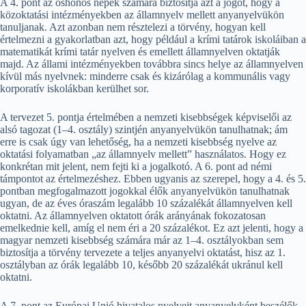
A 4. pont az őshonos népek számára biztosítja azt a jogot, hogy a
közoktatási intézményekben az államnyelv mellett anyanyelvükön
tanuljanak. Azt azonban nem résztelezi a törvény, hogyan kell
értelmezni a gyakorlatban azt, hogy például a krími tatárok iskoláiban a
matematikát krími tatár nyelven és emellett államnyelven oktatják
majd. Az állami intézményekben továbbra sincs helye az államnyelven
kívül más nyelvnek: minderre csak és kizárólag a kommunális vagy
korporatív iskolákban kerülhet sor.
A tervezet 5. pontja értelmében a nemzeti kisebbségek képviselői az
alsó tagozat (1–4. osztály) szintjén anyanyelvükön tanulhatnak; ám
erre is csak úgy van lehetőség, ha a nemzeti kisebbség nyelve az
oktatási folyamatban „az államnyelv mellett” használatos. Hogy ez
konkrétan mit jelent, nem fejti ki a jogalkotó. A 6. pont ad némi
támpontot az értelmezéshez. Ebben ugyanis az szerepel, hogy a 4. és 5.
pontban megfogalmazott jogokkal élők anyanyelvükön tanulhatnak
ugyan, de az éves óraszám legalább 10 százalékát államnyelven kell
oktatni. Az államnyelven oktatott órák arányának fokozatosan
emelkednie kell, amíg el nem éri a 20 százalékot. Ez azt jelenti, hogy a
magyar nemzeti kisebbség számára már az 1–4. osztályokban sem
biztosítja a törvény tervezete a teljes anyanyelvi oktatást, hisz az 1.
osztályban az órák legalább 10, később 20 százalékát ukránul kell
oktatni.
A 7. pont az Európai Unió hivatalos nyelveit anyanyelvként beszélők