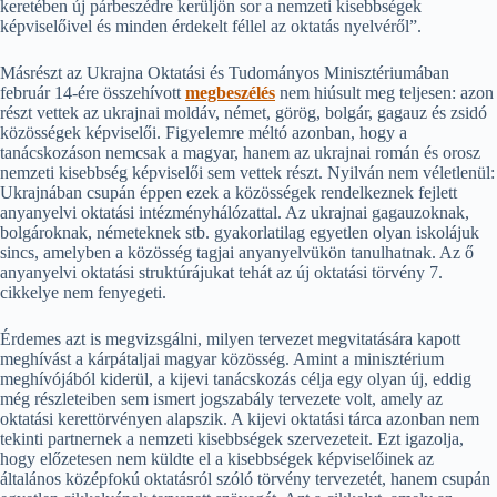
keretében új párbeszédre kerüljön sor a nemzeti kisebbségek
képviselőivel és minden érdekelt féllel az oktatás nyelvéről”.
Másrészt az Ukrajna Oktatási és Tudományos Minisztériumában
február 14-ére összehívott
megbeszélés
nem hiúsult meg teljesen: azon
részt vettek az ukrajnai moldáv, német, görög, bolgár, gagauz és zsidó
közösségek képviselői. Figyelemre méltó azonban, hogy a
tanácskozáson nemcsak a magyar, hanem az ukrajnai román és orosz
nemzeti kisebbség képviselői sem vettek részt. Nyilván nem véletlenül:
Ukrajnában csupán éppen ezek a közösségek rendelkeznek fejlett
anyanyelvi oktatási intézményhálózattal. Az ukrajnai gagauzoknak,
bolgároknak, németeknek stb. gyakorlatilag egyetlen olyan iskolájuk
sincs, amelyben a közösség tagjai anyanyelvükön tanulhatnak. Az ő
anyanyelvi oktatási struktúrájukat tehát az új oktatási törvény 7.
cikkelye nem fenyegeti.
Érdemes azt is megvizsgálni, milyen tervezet megvitatására kapott
meghívást a kárpátaljai magyar közösség. Amint a minisztérium
meghívójából kiderül, a kijevi tanácskozás célja egy olyan új, eddig
még részleteiben sem ismert jogszabály tervezete volt, amely az
oktatási kerettörvényen alapszik. A kijevi oktatási tárca azonban nem
tekinti partnernek a nemzeti kisebbségek szervezeteit. Ezt igazolja,
hogy előzetesen nem küldte el a kisebbségek képviselőinek az
általános középfokú oktatásról szóló törvény tervezetét, hanem csupán