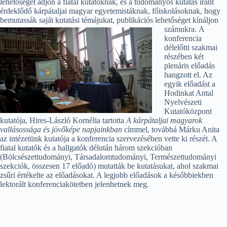
lehetőséget adjon a fiatal kutatóknak, és a tudományos kutatás iránt
érdeklődő kárpátaljai magyar egyetemistáknak, főiskolásoknak, hogy
bemutassák saját kutatási témájukat, publikációs lehetőséget kínáljon
számukra.
A
konferencia
délelőtti szakmai
részében két
plenáris előadás
hangzott el. Az
egyik előadást a
Hodinkat Antal
Nyelvészeti
Kutatóközpont
kutatója, Hires-László Kornélia tartotta
A kárpátaljai magyarok
vallásossága és jövőképe napjainkban
címmel, továbbá Márku Anita
az intézetünk kutatója a konferencia szervezésében vette ki részét. A
fiatal kutatók és a hallgatók délután három szekcióban
(Bölcsészettudományi, Társadalomtudományi, Természettudományi
szekciók, összesen 17 előadó) mutatták be kutatásukat, ahol szakmai
zsűri értékelte az előadásokat. A legjobb előadások a későbbiekben
lektorált konferenciakötetben jelenhetnek meg.