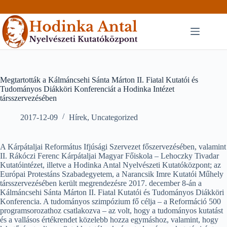
Skip
to
content
Megtartották a Kálmáncsehi Sánta Márton II. Fiatal Kutatói és
Tudományos Diákköri Konferenciát a Hodinka Intézet
társszervezésében
2017-12-09
Hírek
,
Uncategorized
A Kárpátaljai Református Ifjúsági Szervezet főszervezésében, valamint
II. Rákóczi Ferenc Kárpátaljai Magyar Főiskola – Lehoczky Tivadar
Kutatóintézet, illetve a Hodinka Antal Nyelvészeti Kutatóközpont; az
Európai Protestáns Szabadegyetem, a Narancsik Imre Kutatói Műhely
társszervezésében került megrendezésre 2017. december 8-án a
Kálmáncsehi Sánta Márton II. Fiatal Kutatói és Tudományos Diákköri
Konferencia. A tudományos szimpózium fő célja – a Reformáció 500
programsorozathoz csatlakozva – az volt, hogy a tudományos kutatást
és a vallásos értékrendet közelebb hozza egymáshoz, valamint, hogy