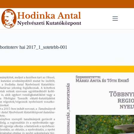
Skip
to
content
boritoterv hai 2017_1_sotetebb-001