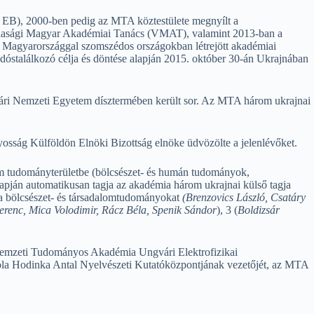
B), 2000-ben pedig az MTA köztestülete megnyílt a
jdasági Magyar Akadémiai Tanács (VMAT), valamint 2013-ban a
 Magyarországgal szomszédos országokban létrejött akadémiai
óstalálkozó célja és döntése alapján 2015. október 30-án Ukrajnában
vári Nemzeti Egyetem dísztermében került sor. Az MTA három ukrajnai
ág Külföldön Elnöki Bizottság elnöke üdvözölte a jelenlévőket.
om tudományterületbe (bölcsészet- és humán tudományok,
lapján automatikusan tagja az akadémia három ukrajnai külső tagja
li a bölcsészet- és társadalomtudományokat
(Brenzovics László, Csatáry
renc, Mica Volodimir, Rácz Béla, Spenik Sándor
), 3 (
Boldizsár
n Nemzeti Tudományos Akadémia Ungvári Elektrofizikai
skola Hodinka Antal Nyelvészeti Kutatóközpontjának vezetőjét, az MTA