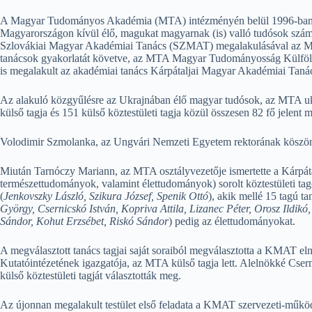
A Magyar Tudományos Akadémia (MTA) intézményén belül 1996-ban lé
Magyarországon kívül élő, magukat magyarnak (is) valló tudósok szám
Szlovákiai Magyar Akadémiai Tanács (SZMAT) megalakulásával az MTA
tanácsok gyakorlatát követve, az MTA Magyar Tudományosság Külföldön
is megalakult az akadémiai tanács Kárpátaljai Magyar Akadémiai Ta
Az alakuló közgyűlésre az Ukrajnában élő magyar tudósok, az MTA ukr
külső tagja és 151 külső köztestületi tagja közül összesen 82 fő jelen
Volodimir Szmolanka, az Ungvári Nemzeti Egyetem rektorának köszön
Miután Tarnóczy Mariann, az MTA osztályvezetője ismertette a Kárpá
természettudományok, valamint élettudományok) sorolt köztestületi tag
(
Jenkovszky László, Szikura József, Spenik Ottó
), akik mellé 15 tagú t
György, Csernicskó István, Kopriva Attila, Lizanec Péter, Orosz Ildikó
Sándor, Kohut Erzsébet, Riskó Sándor
) pedig az élettudományokat.
A megválasztott tanács tagjai saját soraiból megválasztotta a KMAT e
Kutatóintézetének igazgatója, az MTA külső tagja lett. Alelnökké Cse
külső köztestületi tagját választották meg.
Az újonnan megalakult testület első feladata a KMAT szervezeti-működ