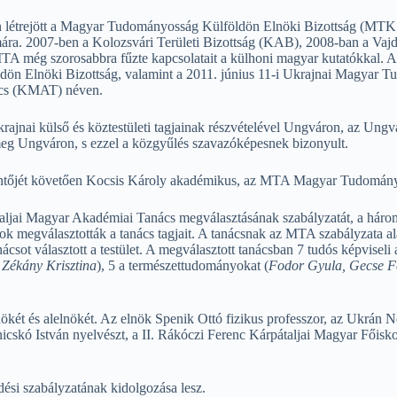
trejött a Magyar Tudományosság Külföldön Elnöki Bizottság (MTK E
ára.
2007-ben a Kolozsvári Területi Bizottság (KAB), 2008-ban a Va
 még szorosabbra fűzte kapcsolatait a külhoni magyar kutatókkal. A
 Elnöki Bizottság, valamint a 2011. június 11-i Ukrajnai Magyar Tud
nács (KMAT) néven.
ajnai külső és köztestületi tagjainak részvételével Ungváron, az Ung
t meg Ungváron, s ezzel a közgyűlés szavazóképesnek bizonyult.
tőjét követően Kocsis Károly akadémikus, az MTA Magyar Tudományoss
taljai Magyar Akadémiai Tanács megválasztásának szabályzatát, a hár
ok megválasztották a tanács tagjait. A tanácsnak az MTA szabályzata a
anácsot választott a testület. A megválasztott tanácsban 7 tudós képvise
, Zékány Krisztina
), 5 a természettudományokat (
Fodor Gyula, Gecse Fe
lnökét és alelnökét. Az elnök Spenik Ottó fizikus professzor, az Ukrá
rnicskó István nyelvészt, a II. Rákóczi Ferenc Kárpátaljai Magyar Fői
ési szabályzatának kidolgozása lesz.