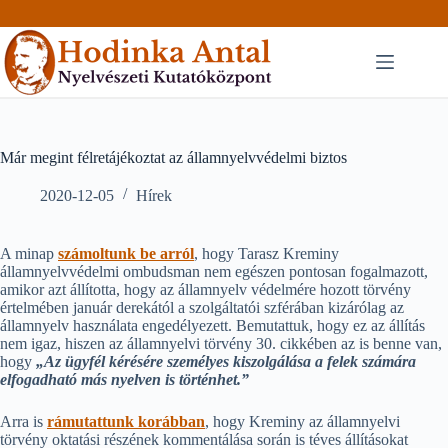
Skip
to
content
Már megint félretájékoztat az államnyelvvédelmi biztos
2020-12-05
Hírek
A minap
számoltunk be arról
, hogy Tarasz Kreminy
államnyelvvédelmi ombudsman nem egészen pontosan fogalmazott,
amikor azt állította, hogy az államnyelv védelmére hozott törvény
értelmében január derekától a szolgáltatói szférában kizárólag az
államnyelv használata engedélyezett. Bemutattuk, hogy ez az állítás
nem igaz, hiszen az államnyelvi törvény 30. cikkében az is benne van,
hogy
„Az ügyfél kérésére személyes kiszolgálása a felek számára
elfogadható más nyelven is történhet.”
Arra is
rámutattunk korábban
, hogy Kreminy az államnyelvi
törvény oktatási részének kommentálása során is téves állításokat