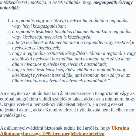
intézkedéseket indokolja, a Felek vállalják, hogy
megengedik és/vagy
bátorítják
:
a regionális vagy kisebbségi nyelvek használatát a regionális
vagy helyi közigazgatásban;
a regionális testületek hivatalos dokumentumaikat a regionális
vagy kisebbségi nyelveken is közzétegyék;
a helyi testületek dokumentumaikat a regionális vagy kisebbségi
nyelveken is közzétegyék;
hogy a regionális testületek közgyűlési vitáiban a regionális vagy
kisebbségi nyelveket használják, ami azonban nem zárja ki az
állam hivatalos nyelvének/nyelveinek használatát;
hogy a helyi testületek közgyűlési vitáiban a regionális vagy
kisebbségi nyelveket használják, ami azonban nem zárja ki az
állam hivatalos nyelvének/nyelveinek használatát.”
Amennyiben az ukrán hatalom által rendszeresen hangoztatott vágy az
európai integrációra valódi szándékot takar, akkor az a minimum, hogy
Ukrajna ezeket a nemzetközi vállalásait teljesíti. Ha pedig ezeket
teljesíteni akarja, akkor Kreminy idézett nyilatkozata nem felelhet meg
a valóságnak.
Az államnyelvvédelmi biztosnak tudnia kell arról is, hogy
Ukrajna
Alkotmánybírósága 1999-ben megfellebbezhetetlen