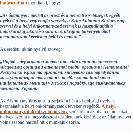
határozatban
mondta ki, hogy:
„Az államnyelv mellett az orosz és a nemzeti kisebbségek egyéb
nyelveit a helyi végrehajtó szervek, a Krím Autonóm Köztársaság
szervei és a helyi önkormányzati szervek is használhatják a
hatáskörök gyakorlása során, az ukrajnai törvények által
meghatározott kereteken belül és módon.”
Az eredeti, ukrán nyelvű szöveg:
„Поряд з державною мовою при здійсненні повноважень
місцевими органами виконавчої влади, органами Автономної
Республіки Крим та органами місцевого самоврядування
можуть використовуватися російська та інші мови
національних меншин у межах і порядку, що визначаються
законами України.”
Az Alkotmánybíróság sem zárja ki tehát a kisebbségi nyelvek
használatát a helyi önkormányzatok tevékenységéből.
A helyi
önkormányzatokról szóló törvény
sem tartalmaz olyan előírásokat,
melyek szerint a megválasztott testületeknek kizárólag az államnyelvet
volna szabad használniuk munkájuk során.