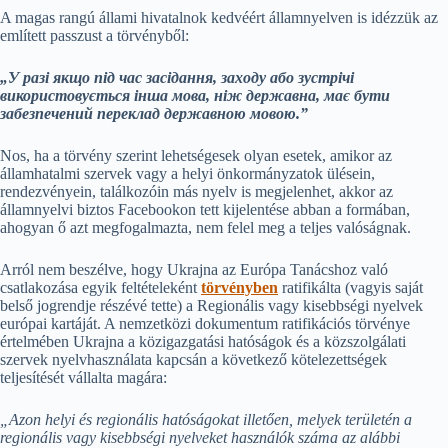
A magas rangú állami hivatalnok kedvéért államnyelven is idézzük az
említett passzust a törvényből:
„У разі якщо під час засідання, заходу або зустрічі
використовується інша мова, ніж державна, має бути
забезпечений переклад державною мовою.”
Nos, ha a törvény szerint lehetségesek olyan esetek, amikor az
államhatalmi szervek vagy a helyi önkormányzatok ülésein,
rendezvényein, találkozóin más nyelv is megjelenhet, akkor az
államnyelvi biztos Facebookon tett kijelentése abban a formában,
ahogyan ő azt megfogalmazta, nem felel meg a teljes valóságnak.
Arról nem beszélve, hogy Ukrajna az Európa Tanácshoz való
csatlakozása egyik feltételeként
törvényben
ratifikálta (vagyis saját
belső jogrendje részévé tette) a Regionális vagy kisebbségi nyelvek
európai kartáját. A nemzetközi dokumentum ratifikációs törvénye
értelmében Ukrajna a közigazgatási hatóságok és a közszolgálati
szervek nyelvhasználata kapcsán a következő kötelezettségek
teljesítését vállalta magára:
„
Azon helyi és regionális hatóságokat illetően, melyek területén a
regionális vagy kisebbségi nyelveket használók száma az alábbi