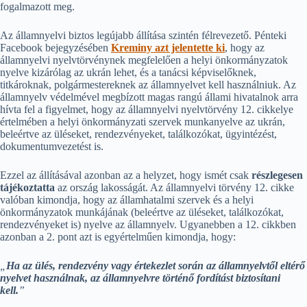
fogalmazott meg.
Az államnyelvi biztos legújabb állítása szintén félrevezető. Pénteki
Facebook bejegyzésében
Kreminy azt jelentette ki
, hogy az
államnyelvi nyelvtörvénynek megfelelően a helyi önkormányzatok
nyelve kizárólag az ukrán lehet, és a tanácsi képviselőknek,
titkároknak, polgármestereknek az államnyelvet kell használniuk. Az
államnyelv védelmével megbízott magas rangú állami hivatalnok arra
hívta fel a figyelmet, hogy az államnyelvi nyelvtörvény 12. cikkelye
értelmében a helyi önkormányzati szervek munkanyelve az ukrán,
beleértve az üléseket, rendezvényeket, találkozókat, ügyintézést,
dokumentumvezetést is.
Ezzel az állításával azonban az a helyzet, hogy ismét csak
részlegesen
tájékoztatta
az ország lakosságát. Az államnyelvi törvény 12. cikke
valóban kimondja, hogy az államhatalmi szervek és a helyi
önkormányzatok munkájának (beleértve az üléseket, találkozókat,
rendezvényeket is) nyelve az államnyelv. Ugyanebben a 12. cikkben
azonban a 2. pont azt is egyértelműen kimondja, hogy:
„
Ha az ülés, rendezvény vagy értekezlet során az államnyelvtől eltérő
nyelvet használnak, az államnyelvre történő fordítást biztosítani
kell.
”