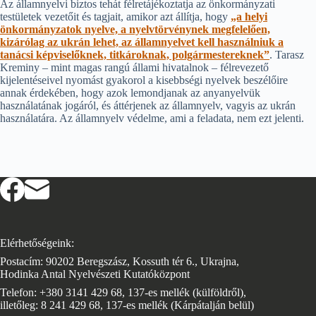
Az államnyelvi biztos tehát félretájékoztatja az önkormányzati
testületek vezetőit és tagjait, amikor azt állítja, hogy
„a helyi
önkormányzatok nyelve, a nyelvtörvénynek megfelelően,
kizárólag az ukrán lehet, az államnyelvet kell használniuk a
tanácsi képviselőknek, titkároknak, polgármestereknek”
. Tarasz
Kreminy – mint magas rangú állami hivatalnok – félrevezető
kijelentéseivel nyomást gyakorol a kisebbségi nyelvek beszélőire
annak érdekében, hogy azok lemondjanak az anyanyelvük
használatának jogáról, és áttérjenek az államnyelv, vagyis az ukrán
használatára. Az államnyelv védelme, ami a feladata, nem ezt jelenti.
Elérhetőségeink:
Postacím: 90202 Beregszász, Kossuth tér 6., Ukrajna,
Hodinka Antal Nyelvészeti Kutatóközpont
Telefon: +380 3141 429 68, 137-es mellék (külföldről),
illetőleg: 8 241 429 68, 137-es mellék (Kárpátalján belül)