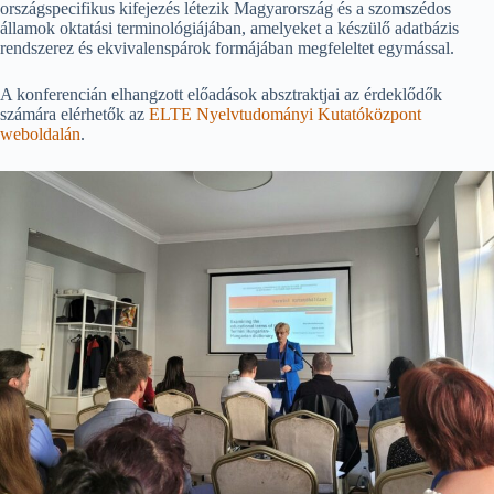
országspecifikus kifejezés létezik Magyarország és a szomszédos
államok oktatási terminológiájában, amelyeket a készülő adatbázis
rendszerez és ekvivalenspárok formájában megfeleltet egymással.
A konferencián elhangzott előadások absztraktjai az érdeklődők
számára elérhetők az
ELTE Nyelvtudományi Kutatóközpont
weboldalán
.