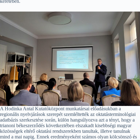
keretében.
A Hodinka Antal Kutatóközpont munkatársai előadásukban a
regionális nyelvjárások szerepét szemléltették az oktatásterminológiai
adatbázis szerkesztése során, külön hangsúlyozva azt a tényt, hogy a
trianoni békeszerződés következtében elszakadt kisebbségi magyar
közösségek eltérő oktatási rendszerekben tanultak, illetve tanulnak
mind a mai napig. Ennek eredményeként számos olyan kölcsönszó és