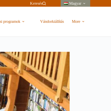
Keresés
Magyar
si programok
Vándorkiállítás
More