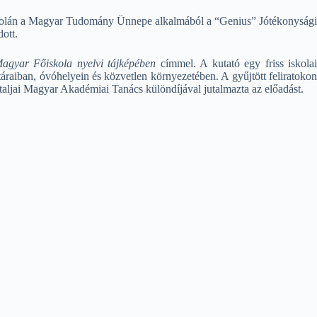
iskolán a Magyar Tudomány Ünnepe alkalmából a “Genius” Jótékonysági
dott.
Magyar Főiskola nyelvi tájképében
címmel. A kutató egy friss iskolai
táraiban, óvóhelyein és közvetlen környezetében. A gyűjtött feliratokon
átaljai Magyar Akadémiai Tanács különdíjával jutalmazta az előadást.