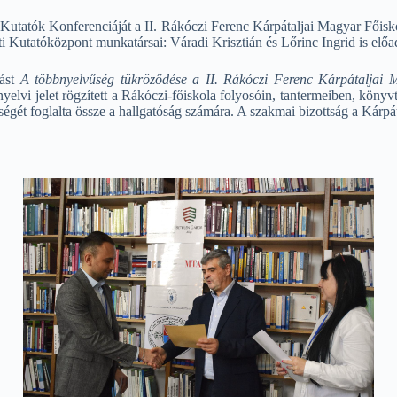
 Kutatók Konferenciáját a II. Rákóczi Ferenc Kárpátaljai Magyar Fő
 Kutatóközpont munkatársai: Váradi Krisztián és Lőrinc Ingrid is előa
dást
A többnyelvűség tükröződése a II. Rákóczi Ferenc Kárpátaljai 
yelvi jelet rögzített a Rákóczi-főiskola folyosóin, tantermeiben, könyv
ségét foglalta össze a hallgatóság számára. A szakmai bizottság a Kárp