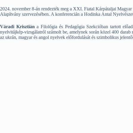
2024. november 8-án rendezték meg a XXI. Fiatal Kárpátaljai Magyar
Alapítvány szervezésében. A konferencián a Hodinka Antal Nyelvészeti
Váradi Krisztián
a Filológia és Pedagógia Szekcióban tartott előa
nyelvitájkép-vizsgálatról számolt be, amelynek során közel 400 darab n
az ukrán, magyar és angol nyelvek előfordulását és szimbolikus jelentő