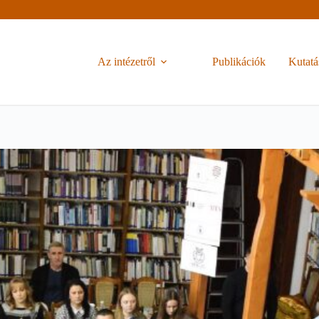
Az intézetről
Publikációk
Kutatá