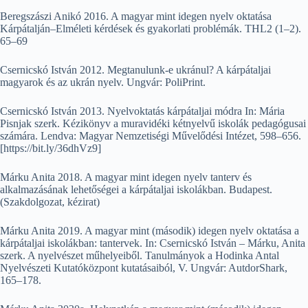
Beregszászi Anikó 2016. A magyar mint idegen nyelv oktatása
Kárpátalján–Elméleti kérdések és gyakorlati problémák. THL2 (1–2).
65–69
Csernicskó István 2012. Megtanulunk-e ukránul? A kárpátaljai
magyarok és az ukrán nyelv. Ungvár: PoliPrint.
Csernicskó István 2013. Nyelvoktatás kárpátaljai módra In: Mária
Pisnjak szerk. Kézikönyv a muravidéki kétnyelvű iskolák pedagógusai
számára. Lendva: Magyar Nemzetiségi Művelődési Intézet, 598–656.
[https://bit.ly/36dhVz9]
Márku Anita 2018. A magyar mint idegen nyelv tanterv és
alkalmazásának lehetőségei a kárpátaljai iskolákban. Budapest.
(Szakdolgozat, kézirat)
Márku Anita 2019. A magyar mint (második) idegen nyelv oktatása a
kárpátaljai iskolákban: tantervek. In: Csernicskó István – Márku, Anita
szerk. A nyelvészet műhelyeiből. Tanulmányok a Hodinka Antal
Nyelvészeti Kutatóközpont kutatásaiból, V. Ungvár: AutdorShark,
165–178.