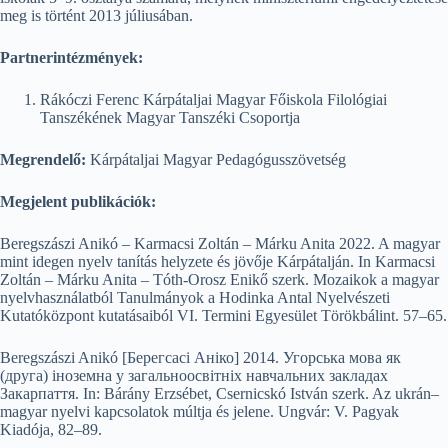
meg is történt 2013 júliusában.
Partnerintézmények:
Rákóczi Ferenc Kárpátaljai Magyar Főiskola Filológiai
Tanszékének Magyar Tanszéki Csoportja
Megrendelő:
Kárpátaljai Magyar Pedagógusszövetség
Megjelent publikációk:
Beregszászi Anikó – Karmacsi Zoltán – Márku Anita 2022. A magyar
mint idegen nyelv tanítás helyzete és jövője Kárpátalján. In Karmacsi
Zoltán – Márku Anita – Tóth-Orosz Enikő szerk. Mozaikok a magyar
nyelvhasználatból Tanulmányok a Hodinka Antal Nyelvészeti
Kutatóközpont kutatásaiból VI. Termini Egyesület Törökbálint. 57–65.
Beregszászi Anikó [Берегсасі Аніко] 2014. Угорська мова як
(друга) іноземна у загальноосвітніх навчальних закладах
Закарпаття. In: Bárány Erzsébet, Csernicskó István szerk. Az ukrán–
magyar nyelvi kapcsolatok múltja és jelene. Ungvár: V. Pagyak
Kiadója, 82–89.