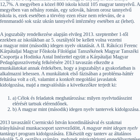
12,7%. A megyében a közel 800 iskola közül 105 magyar tannyelvű. A
megyében van néhány román, egy szlovák, három orosz tannyelvű
iskola is, ezek esetében a törvény ezen része nem releváns, de a
fennmaradó sok száz ukrán tannyelvű intézmény esetében az (lehet).
A jogszabály rendelkezése alapján elvileg 2013. szeptember 1-től
ezekben az iskolákban az 5. osztálytól be kellett volna vezetni
a magyar mint (második) idegen nyelv oktatását. A II. Rákóczi Ferenc
Kárpátaljai Magyar Főiskola Filológiai Tanszékének Magyar Tanszéki
Csoportja a Hodinka Antal Intézettel együtt a Kárpátaljai Magyar
Pedagógusszövetség felkérésére 2013 tavaszán elkezdte a
munkálatokat annak érdekében, hogy a jogszabályt a gyakorlatban is
alkalmazni lehessen. A munkálatok első fázisában a probléma-háttér
feltárása volt a cél, valamint a konkrét megoldási javaslatok
kidolgozása, majd a megvalósítás a következőkre terjedt ki:
a) Célok és feladatok meghatározása: milyen nyelvtudásszint
elérését tartsuk elérendőnek.
b) A magyar mint (második) idegen nyelv tantervek kidolgozása.
2013 tavaszától Csernicskó István koordinálásával és szakmai
irányításával munkacsoport szerveződött,
A magyar mint idegen nyelv
tantárgyi program kidolgozására. Elkészült egy tanterv az általános
iskolák 5–9. osztálya számára, melynek minisztériumi engedélyeztetése