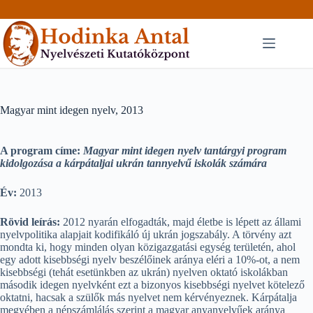
Skip
to
content
Magyar mint idegen nyelv, 2013
A program címe:
Magyar mint idegen nyelv tantárgyi program
kidolgozása a kárpátaljai ukrán tannyelvű iskolák számára
Év:
2013
Rövid leírás:
2012 nyarán elfogadták, majd életbe is lépett az állami
nyelvpolitika alapjait kodifikáló új ukrán jogszabály. A törvény azt
mondta ki, hogy minden olyan közigazgatási egység területén, ahol
egy adott kisebbségi nyelv beszélőinek aránya eléri a 10%-ot, a nem
kisebbségi (tehát esetünkben az ukrán) nyelven oktató iskolákban
második idegen nyelvként ezt a bizonyos kisebbségi nyelvet kötelező
oktatni, hacsak a szülők más nyelvet nem kérvényeznek. Kárpátalja
megyében a népszámlálás szerint a magyar anyanyelvűek aránya