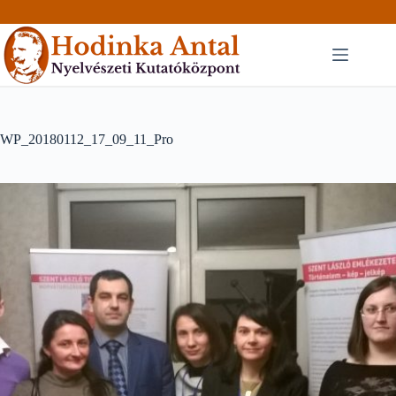
Skip
to
content
WP_20180112_17_09_11_Pro