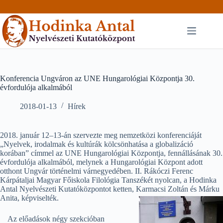
Skip
to
content
Konferencia Ungváron az UNE Hungarológiai Központja 30.
évfordulója alkalmából
2018-01-13
Hírek
2018. január 12–13-án szervezte meg nemzetközi konferenciáját
„Nyelvek, irodalmak és kultúrák kölcsönhatása a globalizáció
korában” címmel az UNE Hungarológiai Központja, fennállásának 30.
évfordulója alkalmából, melynek a Hungarológiai Központ adott
otthont Ungvár történelmi várnegyedében. II. Rákóczi Ferenc
Kárpátaljai Magyar Főiskola Filológia Tanszékét nyolcan, a Hodinka
Antal Nyelvészeti Kutatóközpontot ketten, Karmacsi Zoltán és Márku
Anita, képviselték.
Az előadások négy szekcióban