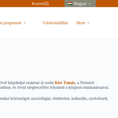
Keresés
Magyar
si programok
Vándorkiállítás
More
övid kárpátaljai szakmai út során
Kiss Tamás
, a Nemzeti
ntban, és rövid megbeszélést folytatott a központ munkatársaival.
i közösségek szociológiai, történelmi, kulturális, nyelvészeti,