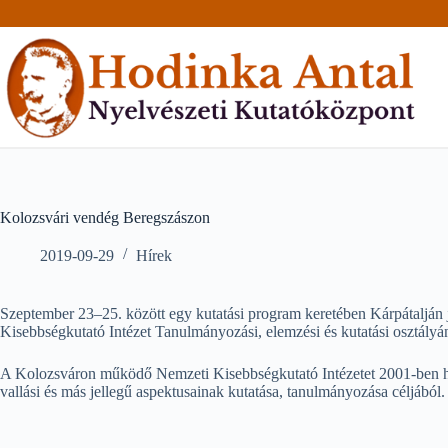
Skip
to
content
Kolozsvári vendég Beregszászon
2019-09-29
Hírek
Szeptember 23–25. között egy kutatási program keretében Kárpátalján 
Kisebbségkutató Intézet Tanulmányozási, elemzési és kutatási osztályá
A Kolozsváron működő Nemzeti Kisebbségkutató Intézetet 2001-ben hozt
vallási és más jellegű aspektusainak kutatása, tanulmányozása céljából.