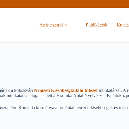
Az intézetről
Publikációk
Kutatá
jártak a kolozsvári
Nemzeti Kisebbségkutató Intézet
munkatársai. A r
nak munkatársa látogatást tett a Hodinka Antal Nyelvészeti Kutatóközpo
a létre Románia kormánya a romániai nemzeti kisebbségek és más etnika