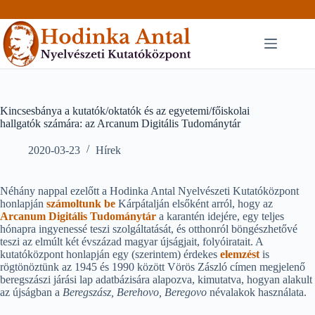
Skip
to
content
Kincsesbánya a kutatók/oktatók és az egyetemi/főiskolai
hallgatók számára: az Arcanum Digitális Tudománytár
2020-03-23
Hírek
Néhány nappal ezelőtt a Hodinka Antal Nyelvészeti Kutatóközpont
honlapján
számoltunk be
Kárpátalján elsőként arról, hogy az
Arcanum Digitális Tudománytár
a karantén idejére, egy teljes
hónapra ingyenessé teszi szolgáltatását, és otthonról böngészhetővé
teszi az elmúlt két évszázad magyar újságjait, folyóiratait. A
kutatóközpont honlapján egy (szerintem) érdekes
elemzést
is
rögtönöztünk az 1945 és 1990 között Vörös Zászló címen megjelenő
beregszászi járási lap adatbázisára alapozva, kimutatva, hogyan alakult
az újságban a
Beregszász, Berehovo, Beregovo
névalakok használata.