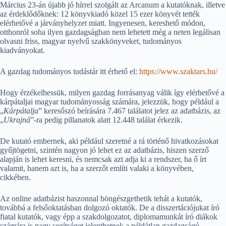
Március 23-án újabb jó hírrel szolgált az Arcanum a kutatóknak, illetve
az érdeklődőknek: 12 könyvkiadó közel 15 ezer könyvét tették
elérhetővé a járványhelyzet miatt. Ingyenesen, kereshető módon,
otthonról soha ilyen gazdagságban nem lehetett még a neten legálisan
olvasni friss, magyar nyelvű szakkönyveket, tudományos
kiadványokat.
A gazdag tudományos tudástár itt érhető el:
https://www.szaktars.hu/
Hogy érzékelhessük, milyen gazdag forrásanyag válik így elérhetővé a
kárpátaljai magyar tudományosság számára, jelezzük, hogy például a
„
Kárpátalja
” keresőszó beírására 7.467 találatot jelez az adatbázis, az
„
Ukrajná
”-ra pedig pillanatok alatt 12.448 találat érkezik.
De kutató embernek, aki például szeretné a rá történő hivatkozásokat
gyűjtögetni, szintén nagyon jó lehet ez az adatbázis, hiszen szerző
alapján is lehet keresni, és nemcsak azt adja ki a rendszer, ha ő írt
valamit, hanem azt is, ha a szerzőt említi valaki a könyvében,
cikkében.
Az online adatbázist haszonnal böngészgethetik tehát a kutatók,
továbbá a felsőoktatásban dolgozó oktatók. De a disszertációjukat író
fiatal kutatók, vagy épp a szakdolgozatot, diplomamunkát író diákok
számára is nagy segítséget jelenthetnek a példátlan gazdagságú