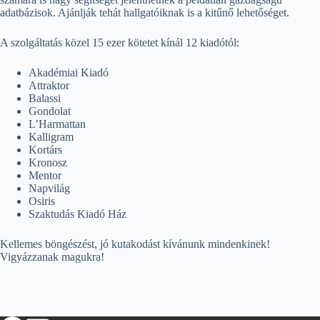
adatbázisok. Ajánlják tehát hallgatóiknak is a kitűnő lehetőséget.
A szolgáltatás közel 15 ezer kötetet kínál 12 kiadótól:
Akadémiai Kiadó
Attraktor
Balassi
Gondolat
L’Harmattan
Kalligram
Kortárs
Kronosz
Mentor
Napvilág
Osiris
Szaktudás Kiadó Ház
Kellemes böngészést, jó kutakodást kívánunk mindenkinek!
Vigyázzanak magukra!