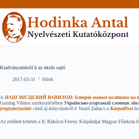
Skip
to
content
Kiadványainkról ír az ukrán sajtó
2017-03-31
Hírek
A
НАШ МІСЦЕВИЙ ВАВИЛОН: Історія мовної політики на тери
Gazdag Vilmos szerkesztésében
Українсько-угорський словник лінгв
(regiszter)szótár
című új könyvünkről ír Vaszil Zubacs a
KarpatPost
ho
Az említett kötetek a II. Rákóczi Ferenc Kárpátaljai Magyar Főiskola