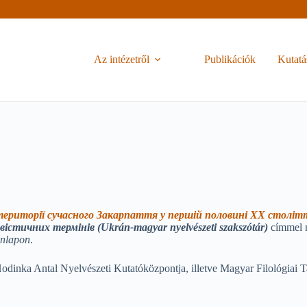
Az intézetről
Publikációk
Kutatá
торії сучасного Закарпаття у першій половині ХХ століття
істичних термінів (Ukrán-magyar nyelvészeti szakszótár)
címmel m
nlapon
.
 Hodinka Antal Nyelvészeti Kutatóközpontja, illetve Magyar Filológia