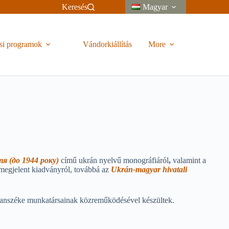
Keresés
Magyar
si programok
Vándorkiállítás
More
 (до 1944 року)
című ukrán nyelvű monográfiáról
,
valamint a
egjelent kiadványról, továbbá az
Ukrán-magyar hivatali
i Tanszéke munkatársainak közreműködésével készültek.