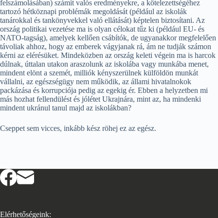
felszámolásában) számít valós eredményekre, a kötelezettségéhez
tartozó hétköznapi problémák megoldását (például az iskolák
tanárokkal és tankönyvekkel való ellátását) képtelen biztosítani. Az
ország politikai vezetése ma is olyan célokat tűz ki (például EU- és
NATO-tagság), amelyek kellően csábítók, de ugyanakkor megfelelően
távoliak ahhoz, hogy az emberek vágyjanak rá, ám ne tudják számon
kérni az elérésüket. Mindeközben az ország keleti végein ma is harcok
dúlnak, úttalan utakon araszolunk az iskolába vagy munkába menet,
mindent elönt a szemét, milliók kényszerülnek külföldön munkát
vállalni, az egészségügy nem működik, az állami hivatalnokok
packázása és korrupciója pedig az egekig ér. Ebben a helyzetben mi
más hozhat fellendülést és jólétet Ukrajnára, mint az, ha mindenki
mindent ukránul tanul majd az iskolákban?
Cseppet sem vicces, inkább kész röhej ez az egész.
Elérhetőségeink: