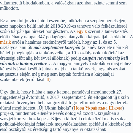
világméretű birodalomban, a valóságban azonban szinte semmi sem
működött.
Ez a nem túl jó vicc jutott eszembe, miközben a szeptember elsején,
azaz napokon belül induló 2018/2019-es tanévre való felkészülésről
szóló kárpátaljai híreket böngésztem. Az
egyik
szerint a tanévkezdés
előtt néhány nappal 347 pedagógus hiányzik a kárpátaljai iskolákból. A
másik
arról a hatalmas eredményről tudósít, hogy az 1. és az 5.
osztályos tanulók
már szeptember közepén
(a tanév kezdete után két
héttel!) megkapják a tankönyveiket, a 10. osztályosoknak (tehát az
érettségi előtt alig két évvel állóknak) pedig
csupán novemberig kell
várniuk a tankönyveikre
… A magyar tannyelvű iskolákba még ehhez
képest is jóval később jutnak majd el a tankönyvek, ugyanis azokat
augusztus elején még meg sem kapták fordításra a kárpátaljai
szakemberek (erről lásd
itt
).
Úgy tűnik, hogy hiába a nagy katonai parádéval megünnepelt 27.
függetlenségi évforduló, a 2017. szeptember 5-én elfogadott új ukrán
oktatási törvényben beharangozott átfogó reformok és a nagy dérrel-
dúrral meghirdetett „Új Ukrán Iskola” (
Нова Українська Школа
)
projekt, mindennek ellenére kevés dolog változott Ukrajnában a
szovjet korszakhoz képest. Kijev a kitűzött célok közül ma is csak a
politikai-ideológiai feladatok megvalósításában (például a kisebbségek
első osztálytól az érettségiig tartó anyanyelvi oktatásának