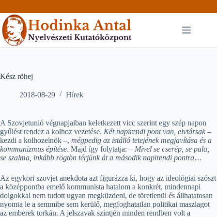
Skip
to
content
Kész röhej
2018-08-29
Hírek
A Szovjetunió végnapjaiban keletkezett vicc szerint egy szép napon
gyűlést rendez a kolhoz vezetése.
Két napirendi pont van, elvtársak
–
kezdi a kolhozelnök –,
mégpedig az istálló tetejének megjavítása és a
kommunizmus építése
. Majd így folytatja:
– Mivel se cserép, se pala,
se szalma, inkább rögtön térjünk át a második napirendi pontra
…
Az egykori szovjet anekdota azt figurázza ki, hogy az ideológiai szószt
a középpontba emelő kommunista hatalom a konkrét, mindennapi
dolgokkal nem tudott ugyan megküzdeni, de töretlenül és állhatatosan
nyomta le a semmibe sem kerülő, megfoghatatlan politikai maszlagot
az emberek torkán. A jelszavak szintjén minden rendben volt a