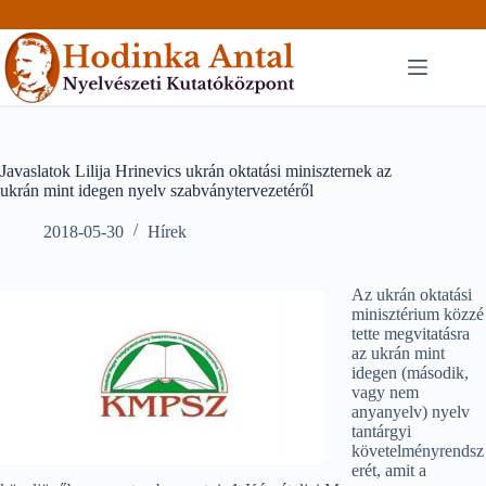
Skip
to
content
Javaslatok Lilija Hrinevics ukrán oktatási miniszternek az
ukrán mint idegen nyelv szabványtervezetéről
2018-05-30
Hírek
Az ukrán oktatási
minisztérium közzé
tette megvitatásra
az ukrán mint
idegen (második,
vagy nem
anyanyelv) nyelv
tantárgyi
követelményrendsz
erét, amit a