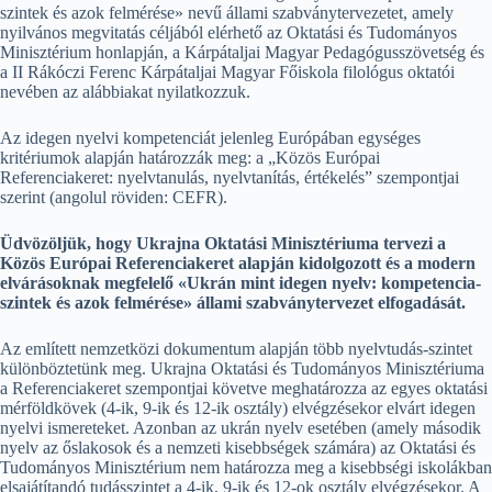
szintek és azok felmérése» nevű állami szabványtervezetet, amely
nyilvános megvitatás céljából elérhető az Oktatási és Tudományos
Minisztérium honlapján, a Kárpátaljai Magyar Pedagógusszövetség és
a II Rákóczi Ferenc Kárpátaljai Magyar Főiskola filológus oktatói
nevében az alábbiakat nyilatkozzuk.
Az idegen nyelvi kompetenciát jelenleg Európában egységes
kritériumok alapján határozzák meg: a „Közös Európai
Referenciakeret: nyelvtanulás, nyelvtanítás, értékelés” szempontjai
szerint (angolul röviden: CEFR).
Üdvözöljük, hogy Ukrajna Oktatási Minisztériuma tervezi a
Közös Európai Referenciakeret alapján kidolgozott és a modern
elvárásoknak megfelelő «Ukrán mint idegen nyelv: kompetencia-
szintek és azok felmérése» állami szabványtervezet elfogadását.
Az említett nemzetközi dokumentum alapján több nyelvtudás-szintet
különböztetünk meg. Ukrajna Oktatási és Tudományos Minisztériuma
a Referenciakeret szempontjai követve meghatározza az egyes oktatási
mérföldkövek (4-ik, 9-ik és 12-ik osztály) elvégzésekor elvárt idegen
nyelvi ismereteket. Azonban az ukrán nyelv esetében (amely második
nyelv az őslakosok és a nemzeti kisebbségek számára) az Oktatási és
Tudományos Minisztérium nem határozza meg a kisebbségi iskolákban
elsajátítandó tudásszintet a 4-ik, 9-ik és 12-ok osztály elvégzésekor. A