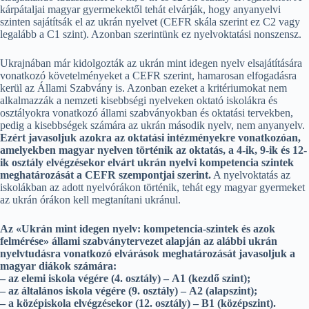
kárpátaljai magyar gyermekektől tehát elvárják, hogy anyanyelvi
szinten sajátítsák el az ukrán nyelvet (CEFR skála szerint ez C2 vagy
legalább a C1 szint). Azonban szerintünk ez nyelvoktatási nonszensz.
Ukrajnában már kidolgozták az ukrán mint idegen nyelv elsajátítására
vonatkozó követelményeket a CEFR szerint, hamarosan elfogadásra
kerül az Állami Szabvány is. Azonban ezeket a kritériumokat nem
alkalmazzák a nemzeti kisebbségi nyelveken oktató iskolákra és
osztályokra vonatkozó állami szabványokban és oktatási tervekben,
pedig a kisebbségek számára az ukrán második nyelv, nem anyanyelv.
Ezért javasoljuk azokra az oktatási intézményekre vonatkozóan,
amelyekben magyar nyelven történik az oktatás, a 4-ik, 9-ik és 12-
ik osztály elvégzésekor elvárt ukrán nyelvi kompetencia szintek
meghatározását a CEFR szempontjai szerint.
A nyelvoktatás az
iskolákban az adott nyelvórákon történik, tehát egy magyar gyermeket
az ukrán órákon kell megtanítani ukránul.
Az «Ukrán mint idegen nyelv: kompetencia-szintek és azok
felmérése» állami szabványtervezet alapján az alábbi ukrán
nyelvtudásra vonatkozó elvárások meghatározását javasoljuk a
magyar diákok számára:
– az elemi iskola végére (4. osztály) – А1 (kezdő szint);
– az általános iskola végére (9. osztály) – А2 (alapszint);
– a középiskola elvégzésekor (12. osztály) – В1 (középszint).