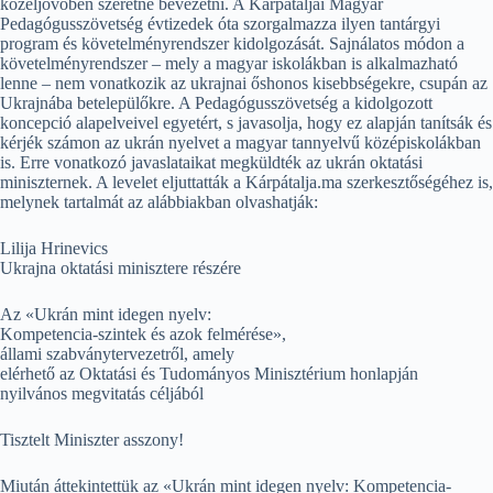
közeljövőben szeretne bevezetni. A Kárpátaljai Magyar
Pedagógusszövetség évtizedek óta szorgalmazza ilyen tantárgyi
program és követelményrendszer kidolgozását. Sajnálatos módon a
követelményrendszer – mely a magyar iskolákban is alkalmazható
lenne – nem vonatkozik az ukrajnai őshonos kisebbségekre, csupán az
Ukrajnába betelepülőkre. A Pedagógusszövetség a kidolgozott
koncepció alapelveivel egyetért, s javasolja, hogy ez alapján tanítsák és
kérjék számon az ukrán nyelvet a magyar tannyelvű középiskolákban
is. Erre vonatkozó javaslataikat megküldték az ukrán oktatási
miniszternek. A levelet eljuttatták a Kárpátalja.ma szerkesztőségéhez is,
melynek tartalmát az alábbiakban olvashatják:
Lilija Hrinevics
Ukrajna oktatási minisztere részére
Az «Ukrán mint idegen nyelv:
Kompetencia-szintek és azok felmérése»,
állami szabványtervezetről, amely
elérhető az Oktatási és Tudományos Minisztérium honlapján
nyilvános megvitatás céljából
Tisztelt Miniszter asszony!
Miután áttekintettük az «Ukrán mint idegen nyelv: Kompetencia-