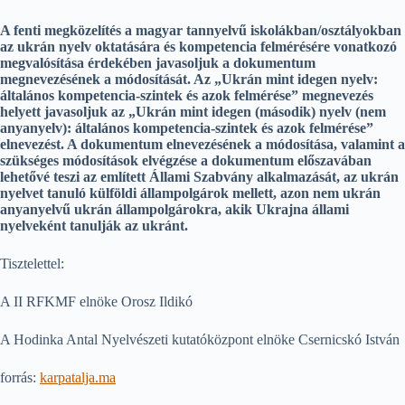
A fenti megközelítés a magyar tannyelvű iskolákban/osztályokban
az ukrán nyelv oktatására és kompetencia felmérésére vonatkozó
megvalósítása érdekében javasoljuk a dokumentum
megnevezésének a módosítását. Az „Ukrán mint idegen nyelv:
általános kompetencia-szintek és azok felmérése” megnevezés
helyett javasoljuk az „Ukrán mint idegen (második) nyelv (nem
anyanyelv): általános kompetencia-szintek és azok felmérése”
elnevezést. A dokumentum elnevezésének a módosítása, valamint a
szükséges módosítások elvégzése a dokumentum előszavában
lehetővé teszi az említett Állami Szabvány alkalmazását, az ukrán
nyelvet tanuló külföldi állampolgárok mellett, azon nem ukrán
anyanyelvű ukrán állampolgárokra, akik Ukrajna állami
nyelveként tanulják az ukránt.
Tisztelettel:
A II RFKMF elnöke Orosz Ildikó
A Hodinka Antal Nyelvészeti kutatóközpont elnöke Csernicskó István
forrás:
karpatalja.ma