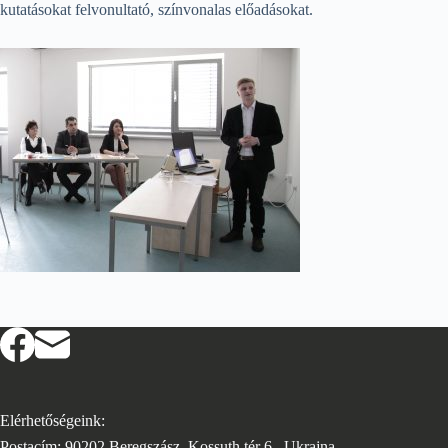
kutatásokat felvonultató, színvonalas előadásokat.
Elérhetőségeink:
Postacím: 90202 Beregszász, Kossuth tér 6., Ukrajna,