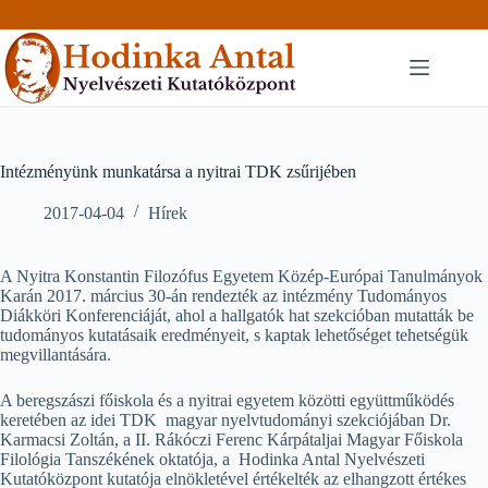
Skip
to
content
Intézményünk munkatársa a nyitrai TDK zsűrijében
2017-04-04
Hírek
A Nyitra Konstantin Filozófus Egyetem Közép-Európai Tanulmányok
Karán 2017. március 30-án rendezték az intézmény Tudományos
Diákköri Konferenciáját, ahol a hallgatók hat szekcióban mutatták be
tudományos kutatásaik eredményeit, s kaptak lehetőséget tehetségük
megvillantására.
A beregszászi főiskola és a nyitrai egyetem közötti együttműködés
keretében az idei TDK magyar nyelvtudományi szekciójában Dr.
Karmacsi Zoltán, a II. Rákóczi Ferenc Kárpátaljai Magyar Főiskola
Filológia Tanszékének oktatója, a Hodinka Antal Nyelvészeti
Kutatóközpont kutatója elnökletével értékelték az elhangzott értékes