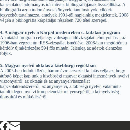
kapcsolatos tudományos írásművek bibliográfiájának összeállítása. A
bibliográfia azon tudományos könyvek, tanulmányok, cikkek
jegyzékét tartalmazza, amelyek 1991-től napjainkig megjelentek. 2008
végén a bibliográfia kárpátaljai részében 720 tétel szerepel.
4. A magyar nyelv a Kárpát-medencében c. kutatási program
A kutatási program célja egy valóságos idővizsgálat lebonyolítása, az
1996-ban végzett ún. RSS-vizsgálat ismétlése. 2006-ban megtörtént a
kérdőív újrakérdezése 594 fős mintán. Jelenleg az adatok elemzése
folyik.
5. Magyar nyelvű oktatás a kisebbségi régiókban
A 2005-ben indult közös, három évre tervezett kutatás célja az, hogy
átfogó képet kapjunk a kisebbségi magyar oktatási intézmények nyelvi
viszonyairól, az oktatás és az anyanyelvhasználat
kapcsolatrendszeréről, az anyanyelvi, a többségi nyelvi, valamint a
tanult idegen nyelvi kompetenciák milyenségéről, a kétnyelvűség
típusairól és működéséről.