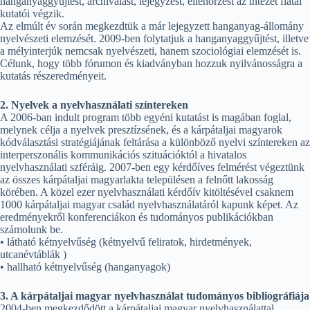
hanganyaggyűjtést, archiválást, lejegyzést, ellenőrzést az intézet fiatal
kutatói végzik.
Az elmúlt év során megkezdtük a már lejegyzett hanganyag-állomány
nyelvészeti elemzését. 2009-ben folytatjuk a hanganyaggyűjtést, illetve
a mélyinterjúk nemcsak nyelvészeti, hanem szociológiai elemzését is.
Célunk, hogy több fórumon és kiadványban hozzuk nyilvánosságra a
kutatás részeredményeit.
2. Nyelvek a nyelvhasználati színtereken
A 2006-ban indult program több egyéni kutatást is magában foglal,
melynek célja a nyelvek presztízsének, és a kárpátaljai magyarok
kódválasztási stratégiájának feltárása a különböző nyelvi színtereken az
interperszonális kommunikációs szituációktól a hivatalos
nyelvhasználati szféráig. 2007-ben egy kérdőíves felmérést végeztünk
az összes kárpátaljai magyarlakta településen a felnőtt lakosság
körében. A közel ezer nyelvhasználati kérdőív kitöltésével csaknem
1000 kárpátaljai magyar család nyelvhasználatáról kapunk képet. Az
eredményekről konferenciákon és tudományos publikációkban
számolunk be.
• látható kétnyelvűség (kétnyelvű feliratok, hirdetmények,
utcanévtáblák )
• hallható kétnyelvűség (hanganyagok)
3. A kárpátaljai magyar nyelvhasználat tudományos bibliográfiája
2004-ben megkezdődött a kárpátaljai magyar nyelvhasználattal