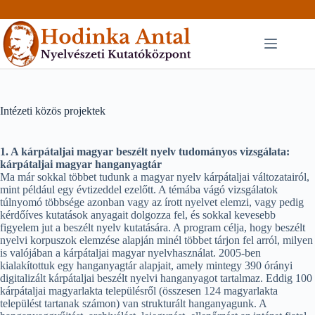
Skip
to
content
Intézeti közös projektek
1. A kárpátaljai magyar beszélt nyelv tudományos vizsgálata:
kárpátaljai magyar hanganyagtár
Ma már sokkal többet tudunk a magyar nyelv kárpátaljai változatairól,
mint például egy évtizeddel ezelőtt. A témába vágó vizsgálatok
túlnyomó többsége azonban vagy az írott nyelvet elemzi, vagy pedig
kérdőíves kutatások anyagait dolgozza fel, és sokkal kevesebb
figyelem jut a beszélt nyelv kutatására. A program célja, hogy beszélt
nyelvi korpuszok elemzése alapján minél többet tárjon fel arról, milyen
is valójában a kárpátaljai magyar nyelvhasználat. 2005-ben
kialakítottuk egy hanganyagtár alapjait, amely mintegy 390 órányi
digitalizált kárpátaljai beszélt nyelvi hanganyagot tartalmaz. Eddig 100
kárpátaljai magyarlakta településről (összesen 124 magyarlakta
települést tartanak számon) van strukturált hanganyagunk. A