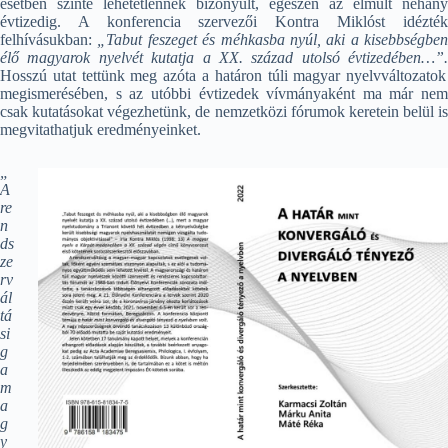
esetben szinte lehetetlennek bizonyult, egészen az elmúlt néhány
évtizedig. A konferencia szervezői Kontra Miklóst idézték
felhívásukban:
„Tabut feszeget és méhkasba nyúl, aki a kisebbségben
élő magyarok nyelvét kutatja a XX. század utolsó évtizedében…”.
Hosszú utat tettünk meg azóta a határon túli magyar nyelvváltozatok
megismerésében, s az utóbbi évtizedek vívmányaként ma már nem
csak kutatásokat végezhetünk, de nemzetközi fórumok keretein belül is
megvitathatjuk eredményeinket.
„
A
re
n
ds
ze
rv
ál
tá
si
g
a
m
a
g
y