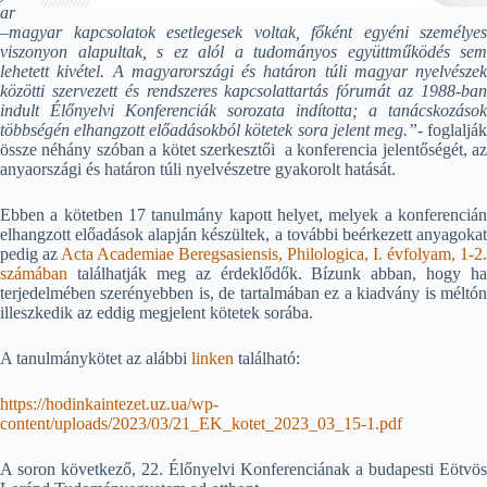
ar
–magyar kapcsolatok esetlegesek voltak, főként egyéni személyes
viszonyon alapultak, s ez alól a tudományos együttműködés sem
lehetett kivétel. A magyarországi és határon túli magyar nyelvészek
közötti szervezett és rendszeres kapcsolattartás fórumát az 1988-ban
indult Élőnyelvi Konferenciák sorozata indította; a tanácskozások
többségén elhangzott előadásokból kötetek sora jelent meg.”-
foglalják
össze néhány szóban a kötet szerkesztői a konferencia jelentőségét, az
anyaországi és határon túli nyelvészetre gyakorolt hatását.
Ebben a kötetben 17 tanulmány kapott helyet, melyek a konferencián
elhangzott előadások alapján készültek, a további beérkezett anyagokat
pedig az
Acta Academiae Beregsasiensis, Philologica, I. évfolyam, 1-2.
számában
találhatják meg az érdeklődők. Bízunk abban, hogy ha
terjedelmében szerényebben is, de tartalmában ez a kiadvány is méltón
illeszkedik az eddig megjelent kötetek sorába.
A tanulmánykötet az alábbi
linken
található:
https://hodinkaintezet.uz.ua/wp-
content/uploads/2023/03/21_EK_kotet_2023_03_15-1.pdf
A soron következő, 22. Élőnyelvi Konferenciának a budapesti Eötvös