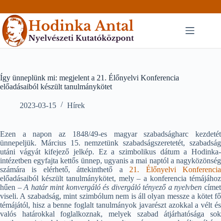
Skip
to
content
Így ünneplünk mi: megjelent a 21. Élőnyelvi Konferencia
előadásaiból készült tanulmánykötet
2023-03-15
Hírek
Ezen a napon az 1848/49-es magyar szabadságharc kezdetét
ünnepeljük. Március 15. nemzetünk szabadságszeretetét, szabadság
utáni vágyát kifejező jelkép. Ez a szimbolikus dátum a Hodinka-
intézetben egyfajta kettős ünnep, ugyanis a mai naptól a nagyközönség
számára is elérhető, áttekinthető a
21. Élőnyelvi Konferenci
előadásaiból készült tanulmánykötet, mely – a konferencia témájához
hűen –
A határ mint konvergáló és divergáló tényező a nyelvben
címe
viseli. A szabadság, mint szimbólum nem is áll o
lyan messze a kötet f
témájától, hisz a benne foglalt tanulmányok javarészt azokkal a vélt és
valós határokkal foglalkoznak, melyek szabad átjárhatósága sok