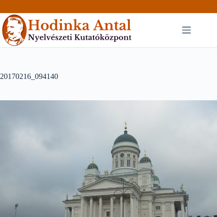
Skip
to
content
20170216_094140