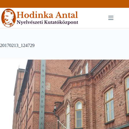
Skip
to
content
20170213_124729