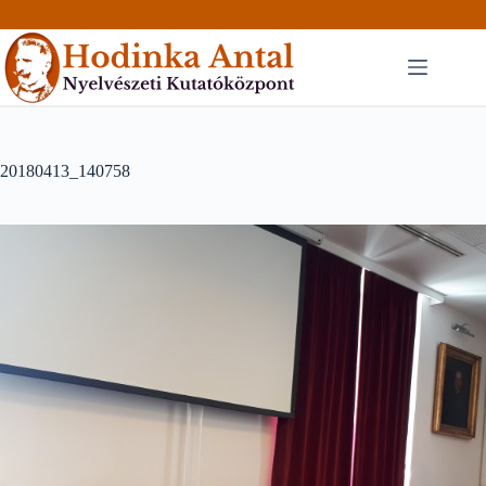
Skip
to
content
20180413_140758