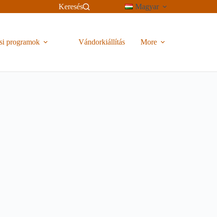
Keresés
Magyar
si programok
Vándorkiállítás
More