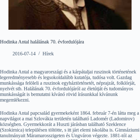
Hodinka Antal halálának 70. évfordulójára
2016-07-14
Hírek
Hodinka Antal a magyarországi és a kárpátaljai ruszinok történetének
legeredményesebb és legsokoldalúbb kutatója, tudósa volt. Gazdag
munkássága felöleli a ruszinok egyháztörténetét, néprajzát, folklórját,
nyelvét stb. Halálának 70. évfordulójáról az életútját és tudományos
munkásságát is bemutatni kívánó rövid írásunkkal kívánunk
megemlékezni.
Hodinka Antal papcsalád gyermekeként 1864. február 7-én látta meg a
napvilágot a mai Szlovákia területén található Ladomér (Ladomirov)
községben. Gyermekkorát a Huszti járásban található Szeklence
(Szokirnica) településen töltötte, s itt járt elemi iskolába is. Gimnáziumi
tanulmányait Máramarosszigeten és Ungváron végezte. 1881-tól az