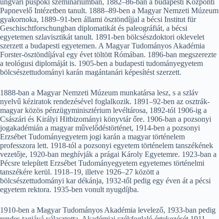
ungvári püspöki szemináriumban, 1882–86-ban a budapesti Központi
Papnevelő Intézetben tanult. 1888–89-ben a Magyar Nemzeti Múzeum
gyakornoka, 1889–91-ben állami ösztöndíjjal a bécsi Institut für
Geschischtforschungban diplomatikát és paleográfiát, a bécsi
egyetemen szlavisztikát tanult. 1891-ben bölcsészdoktori oklevelet
szerzett a budapesti egyetemen. A Magyar Tudományos Akadémia
Forster-ösztöndíjával egy évet töltött Rómában. 1896-ban megszerezte
a teológusi diplomáját is. 1905-ben a budapesti tudományegyetem
bölcsészettudományi karán magántanári képesítést szerzett.
1888-ban a Magyar Nemzeti Múzeum munkatársa lesz, s a szláv
nyelvű kéziratok rendezésével foglalkozik. 1891–92-ben az osztrák-
magyar közös pénzügyminisztérium levéltárosa, 1892-tól 1906-ig a
Császári és Királyi Hitbizományi könyvtár őre. 1906-ban a pozsonyi
jogakadémián a magyar művelődéstörténet, 1914-ben a pozsonyi
Erzsébet Tudományegyetem jogi karán a magyar történelem
professzora lett. 1918-tól a pozsonyi egyetem történelem tanszékének
vezetője, 1920-ban meghívják a prágai Károly Egyetemre. 1923-ban a
Pécsre telepített Erzsébet Tudományegyetem egyetemes történelmi
tanszékére kerül. 1918–19, illetve 1926–27 között a
bölcsészettudományi kar dékánja, 1932-től pedig egy éven át a pécsi
egyetem rektora. 1935-ben vonult nyugdíjba.
1910-ben a Magyar Tudományos Akadémia levelező, 1933-ban pedig
rendes tagjává választotta. Akadémiai székfoglaló értekezését 1911.