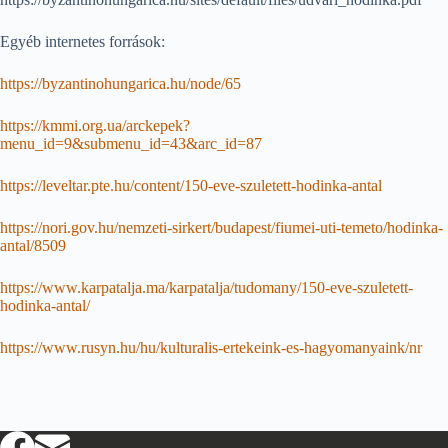
Egyéb internetes források:
https://byzantinohungarica.hu/node/65
https://kmmi.org.ua/arckepek?
menu_id=9&submenu_id=43&arc_id=87
https://leveltar.pte.hu/content/150-eve-szuletett-hodinka-antal
https://nori.gov.hu/nemzeti-sirkert/budapest/fiumei-uti-temeto/hodinka-
antal/8509
https://www.karpatalja.ma/karpatalja/tudomany/150-eve-szuletett-
hodinka-antal/
https://www.rusyn.hu/hu/kulturalis-ertekeink-es-hagyomanyaink/nr