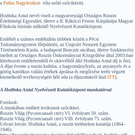
a
Pallas Nagylexikon
róla szóló szócikkeit).
Hodinka Antal nevét viseli a magyarországi Országos Ruszin
Értelmiségi Egyesület, illetve a II. Rákóczi Ferenc Kárpátaljai Magyar
Főiskola bázisán működő Nyelvészeti Kutatóközpont.
Emlékét a számos emléktábla (többek között a Pécsi
Tudományegyetem főépületén, az Ungvári Nemzeti Egyetem
Történetelem Karán, a budapesti Benczúr utcában, illetve Szeklencén)
mellett az Országos Ruszin Önkormányzat Közgyűlése által 2003-ban
létrehozott emlékéremből és oklevélből álló Hodinka Antal díj is őrzi.
A díjat évente a ruszin kultúra, a hagyományőrzés, az anyanyelv és a
görög katolikus vallási értékek ápolása és megőrzése terén végzett
kiemelkedő tevékenységért ítéli oda (a díjazottakról lásd
ITT
).
A Hodinka Antal Nyelvészeti Kutatóközpont munkatársai
Források:
A munkában említett lexikonok szócikkei.
Ruszin Világ (Русинськый світ) VI. évfolyam 50. szám.
Ruszin Világ (Русинськый світ) VIII. évfolyam 75. szám.
Udvari István: Hodinka Antal, a ruszin történelem kutatója (1864–
1946).
https://byzantinohungarica.hu/sites/default/files/udvari_hodinka.pdf