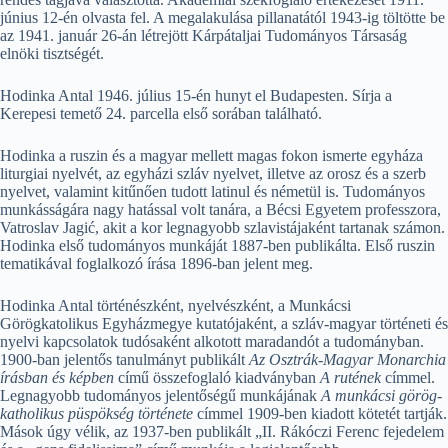
június 12-én olvasta fel. A megalakulása pillanatától 1943-ig töltötte be
az 1941. január 26-án létrejött Kárpátaljai Tudományos Társaság
elnöki tisztségét.
Hodinka Antal 1946. július 15-én hunyt el Budapesten. Sírja a
Kerepesi temető 24. parcella első sorában található.
Hodinka a ruszin és a magyar mellett magas fokon ismerte egyháza
liturgiai nyelvét, az egyházi szláv nyelvet, illetve az orosz és a szerb
nyelvet, valamint kitűnően tudott latinul és németül is. Tudományos
munkásságára nagy hatással volt tanára, a Bécsi Egyetem professzora,
Vatroslav Jagić, akit a kor legnagyobb szlavistájaként tartanak számon.
Hodinka első tudományos munkáját 1887-ben publikálta. Első ruszin
tematikával foglalkozó írása 1896-ban jelent meg.
Hodinka Antal történészként, nyelvészként, a Munkácsi
Görögkatolikus Egyházmegye kutatójaként, a szláv-magyar történeti és
nyelvi kapcsolatok tudósaként alkotott maradandót a tudományban.
1900-ban jelentős tanulmányt publikált
Az Osztrák-Magyar Monarchia
írásban és képben
című összefoglaló kiadványban
A rutének
címmel.
Legnagyobb tudományos jelentőségű munkájának
A munkácsi görög-
katholikus püspökség története
címmel 1909-ben kiadott kötetét tartják.
Mások úgy vélik, az 1937-ben publikált „II. Rákóczi Ferenc fejedelem