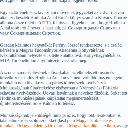
és a „gens fidelissima” című munkája a legjelentősebb.
Egyháztörténeti és szlavisztikai műveinek jegyzékét az Udvari István
által szerkesztett Hodinka Antal Emlékkönyv számára Kovács Tiborné
állította össze (elérhető
ITT
), felhívva a figyelmet arra, hogy Hodinka
Antal több írói álnevet is használt, pl. Сокырницькый Сирохман
vagy Сокырницькый Сиротюк.
Gazdag kéziratos hagyatékát Perényi József rendszerezte, s a család
kérésére a Magyar Tudományos Akadémia Könyvtárának
Kézirattárában helyezte el, s tette kutathatóvá. Könyvhagyatékát az
MTA Történettudományi Intézete vásárolta meg.
A szocializmus építésének időszakában az elkötelezett ruszin és
következetes tudós Hodinka Antal nevét nem volt ildomos emlegetni,
munkáira nem hivatkoztak a pártos történészek, nyelvészek.
Munkásságának újraértékelése elsősorban a Nyíregyházi Főiskola
szlavista nyelvészének, Udvari Istvánnak a nevéhez fűződik. Sokat tett
Hodinka munkásságának kárpátaljai megismertetéséért,
újrafelfedezéséért Soós Kálmán történész.
Munkásságának jelentőségét mutatja az is, hogy több lexikonban is
találhatunk róla szóló szócikket (lásd pl. a
Magyar írók élete és
munkái
, a
Magyar Életrajzi lexikon
, a
Magyar katolikus lexikon
, avagy