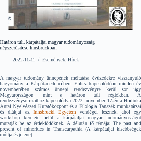
Határon túli, kárpátaljai magyar tudományosság
népszerűsítése Innsbruckban
2022-11-11
Események
,
Hírek
A magyar tudomány ünnepének méltatása évtizedekre visszanyúló
hagyomány a Kárpát-medencében. Ehhez kapcsolódóan minden év
novemberében számos ünnepi rendezvényre kerül sor úgy
Magyarországon, mint a határon túli régiókban. A
rendezvénysorozathoz kapcsolódva 2022. november 17-én a Hodinka
Antal Nyelvészeti Kutatóközpont és a Filológia Tanszék munkatársai
és diákjai az
Innsbrucki Egyetem
vendégei lesznek, ahol egy
workshop keretein belül a kárpátaljai magyar tudományosságot
mutatják be az érdeklődőknek. A délután fő témája: The past and
present of minorities in Transcarpathia (A kárpátaljai kisebbségek
múltja és jelene).