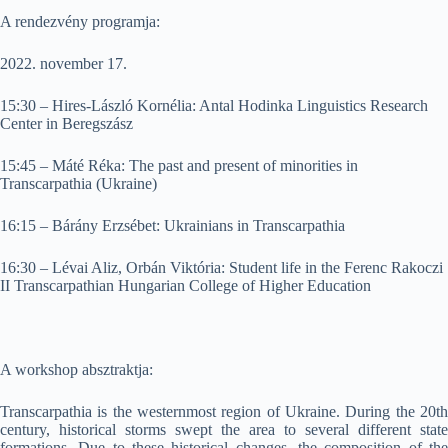
A rendezvény programja:
2022. november 17.
15:30 – Hires-László Kornélia: Antal Hodinka Linguistics Research
Center in Beregszász
15:45 – Máté Réka: The past and present of minorities in
Transcarpathia (Ukraine)
16:15 – Bárány Erzsébet: Ukrainians in Transcarpathia
16:30 – Lévai Aliz, Orbán Viktória: Student life in the Ferenc Rakoczi
II Transcarpathian Hungarian College of Higher Education
A workshop absztraktja:
Transcarpathia is the westernmost region of Ukraine. During the 20th
century, historical storms swept the area to several different state
formations. Due to these historical changes, the composition of the