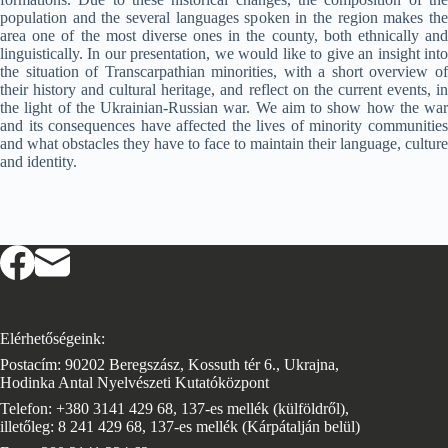
population and the several languages spoken in the region makes the
area one of the most diverse ones in the county, both ethnically and
linguistically. In our presentation, we would like to give an insight into
the situation of Transcarpathian minorities, with a short overview of
their history and cultural heritage, and reflect on the current events, in
the light of the Ukrainian-Russian war. We aim to show how the war
and its consequences have affected the lives of minority communities
and what obstacles they have to face to maintain their language, culture
and identity.
Elérhetőségeink:
Postacím: 90202 Beregszász, Kossuth tér 6., Ukrajna,
Hodinka Antal Nyelvészeti Kutatóközpont
Telefon: +380 3141 429 68, 137-es mellék (külföldről),
illetőleg: 8 241 429 68, 137-es mellék (Kárpátalján belül)