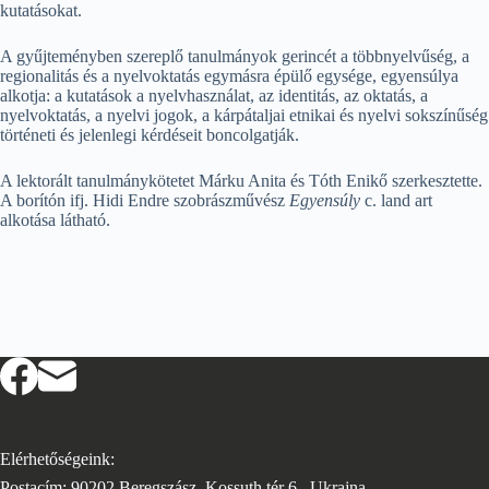
kutatásokat.
A gyűjteményben szereplő tanulmányok gerincét a többnyelvűség, a
regionalitás és a nyelvoktatás egymásra épülő egysége, egyensúlya
alkotja: a kutatások a nyelvhasználat, az identitás, az oktatás, a
nyelvoktatás, a nyelvi jogok, a kárpátaljai etnikai és nyelvi sokszínűség
történeti és jelenlegi kérdéseit boncolgatják.
A lektorált tanulmánykötetet Márku Anita és Tóth Enikő szerkesztette.
A borítón ifj. Hidi Endre szobrászművész
Egyensúly
c. land art
alkotása látható.
Elérhetőségeink:
Postacím: 90202 Beregszász, Kossuth tér 6., Ukrajna,