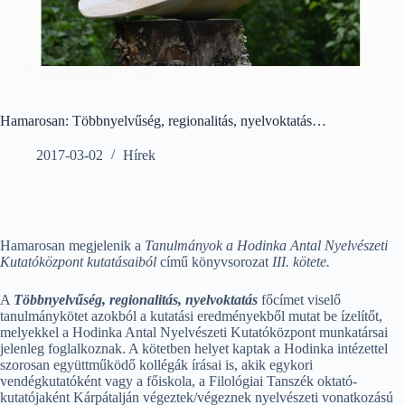
Hamarosan: Többnyelvűség, regionalitás, nyelvoktatás…
2017-03-02
Hírek
Hamarosan megjelenik a
Tanulmányok a Hodinka Antal Nyelvészeti
Kutatóközpont kutatásaiból
című könyvsorozat
III. kötete.
A
Többnyelvűség, regionalitás, nyelvoktatás
főcímet viselő
tanulmánykötet azokból a kutatási eredményekből mutat be ízelítőt,
melyekkel a Hodinka Antal Nyelvészeti Kutatóközpont munkatársai
jelenleg foglalkoznak. A kötetben helyet kaptak a Hodinka intézettel
szorosan együttműködő kollégák írásai is, akik egykori
vendégkutatóként vagy a főiskola, a Filológiai Tanszék oktató-
kutatójaként Kárpátalján végeztek/végeznek nyelvészeti vonatkozású