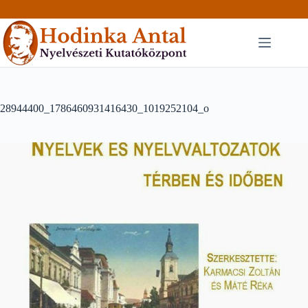
Skip
to
content
28944400_1786460931416430_1019252104_o