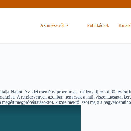
Az intézetről
Publikációk
Kutatá
ja Napot. Az idei esemény programja a málenykij robot 80. évfordulój
ra maradva. A rendezvényen azonban nem csak a múlt viszontagságai ker
n megélt megpróbáltatásokról, küzdelmekről szól majd a nagyérdeműhö