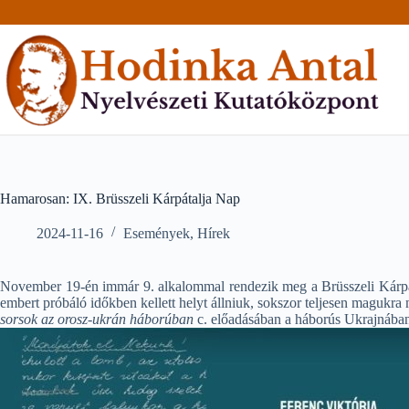
Skip
to
content
Hamarosan: IX. Brüsszeli Kárpátalja Nap
2024-11-16
Események
,
Hírek
November 19-én immár 9. alkalommal rendezik meg a Brüsszeli Kárpátal
embert próbáló időkben kellett helyt állniuk, sokszor teljesen maguk
sorsok az orosz-ukrán háborúban
c. előadásában a háborús Ukrajnába