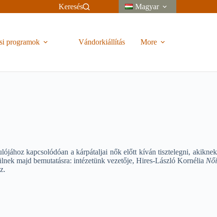
Keresés
Magyar
si programok
Vándorkiállítás
More
ához kapcsolódóan a kárpátaljai nők előtt kíván tisztelegni, akiknek
ülnek majd bemutatásra: intézetünk vezetője, Hires-László Kornélia
Női
z.