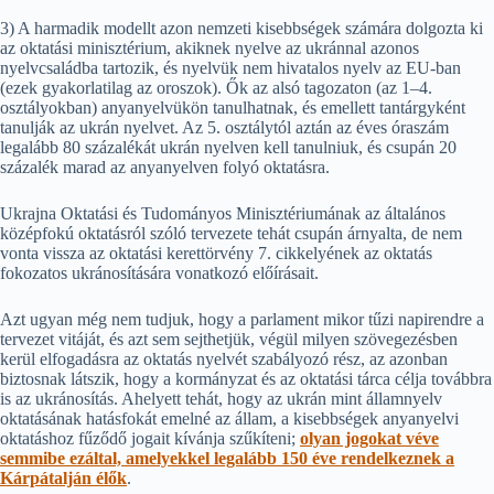
3) A harmadik modellt azon nemzeti kisebbségek számára dolgozta ki
az oktatási minisztérium, akiknek nyelve az ukránnal azonos
nyelvcsaládba tartozik, és nyelvük nem hivatalos nyelv az EU-ban
(ezek gyakorlatilag az oroszok). Ők az alsó tagozaton (az 1–4.
osztályokban) anyanyelvükön tanulhatnak, és emellett tantárgyként
tanulják az ukrán nyelvet. Az 5. osztálytól aztán az éves óraszám
legalább 80 százalékát ukrán nyelven kell tanulniuk, és csupán 20
százalék marad az anyanyelven folyó oktatásra.
Ukrajna Oktatási és Tudományos Minisztériumának az általános
középfokú oktatásról szóló tervezete tehát csupán árnyalta, de nem
vonta vissza az oktatási kerettörvény 7. cikkelyének az oktatás
fokozatos ukránosítására vonatkozó előírásait.
Azt ugyan még nem tudjuk, hogy a parlament mikor tűzi napirendre a
tervezet vitáját, és azt sem sejthetjük, végül milyen szövegezésben
kerül elfogadásra az oktatás nyelvét szabályozó rész, az azonban
biztosnak látszik, hogy a kormányzat és az oktatási tárca célja továbbra
is az ukránosítás. Ahelyett tehát, hogy az ukrán mint államnyelv
oktatásának hatásfokát emelné az állam, a kisebbségek anyanyelvi
oktatáshoz fűződő jogait kívánja szűkíteni;
olyan jogokat véve
semmibe ezáltal, amelyekkel legalább 150 éve rendelkeznek a
Kárpátalján élők
.