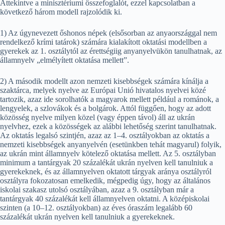
Áttekintve a minisztériumi összefoglalót, ezzel kapcsolatban a
következő három modell rajzolódik ki.
1) Az úgynevezett őshonos népek (elsősorban az anyaországgal nem
rendelkező krími tatárok) számára kialakított oktatási modellben a
gyerekek az 1. osztálytól az érettségiig anyanyelvükön tanulhatnak, az
államnyelv „elmélyített oktatása mellett”.
2) A második modellt azon nemzeti kisebbségek számára kínálja a
szaktárca, melyek nyelve az Európai Unió hivatalos nyelvei közé
tartozik, azaz ide sorolhatók a magyarok mellett például a románok, a
lengyelek, a szlovákok és a bolgárok. Attól függően, hogy az adott
közösség nyelve milyen közel (vagy éppen távol) áll az ukrán
nyelvhez, ezek a közösségek az alábbi lehetőség szerint tanulhatnak.
Az oktatás legalsó szintjén, azaz az 1–4. osztályokban az oktatás a
nemzeti kisebbségek anyanyelvén (esetünkben tehát magyarul) folyik,
az ukrán mint államnyelv kötelező oktatása mellett. Az 5. osztályban
minimum a tantárgyak 20 százalékát ukrán nyelven kell tanulniuk a
gyerekeknek, és az államnyelven oktatott tárgyak aránya osztályról
osztályra fokozatosan emelkedik, mégpedig úgy, hogy az általános
iskolai szakasz utolsó osztályában, azaz a 9. osztályban már a
tantárgyak 40 százalékát kell államnyelven oktatni. A középiskolai
szinten (a 10–12. osztályokban) az éves óraszám legalább 60
százalékát ukrán nyelven kell tanulniuk a gyerekeknek.