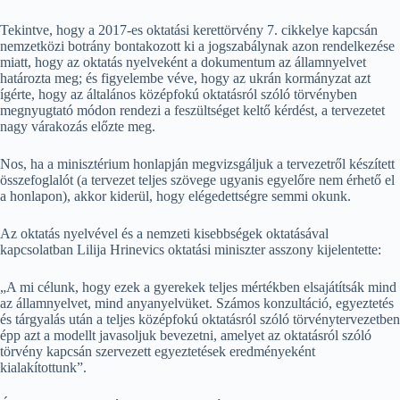
Tekintve, hogy a 2017-es oktatási kerettörvény 7. cikkelye kapcsán
nemzetközi botrány bontakozott ki a jogszabálynak azon rendelkezése
miatt, hogy az oktatás nyelveként a dokumentum az államnyelvet
határozta meg; és figyelembe véve, hogy az ukrán kormányzat azt
ígérte, hogy az általános középfokú oktatásról szóló törvényben
megnyugtató módon rendezi a feszültséget keltő kérdést, a tervezetet
nagy várakozás előzte meg.
Nos, ha a minisztérium honlapján megvizsgáljuk a tervezetről készített
összefoglalót (a tervezet teljes szövege ugyanis egyelőre nem érhető el
a honlapon), akkor kiderül, hogy elégedettségre semmi okunk.
Az oktatás nyelvével és a nemzeti kisebbségek oktatásával
kapcsolatban Lilija Hrinevics oktatási miniszter asszony kijelentette:
„A mi célunk, hogy ezek a gyerekek teljes mértékben elsajátítsák mind
az államnyelvet, mind anyanyelvüket. Számos konzultáció, egyeztetés
és tárgyalás után a teljes középfokú oktatásról szóló törvénytervezetben
épp azt a modellt javasoljuk bevezetni, amelyet az oktatásról szóló
törvény kapcsán szervezett egyeztetések eredményeként
kialakítottunk”.