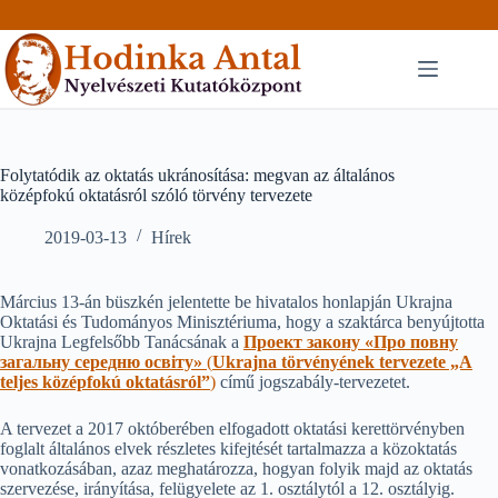
Skip
to
content
Folytatódik az oktatás ukránosítása: megvan az általános
középfokú oktatásról szóló törvény tervezete
2019-03-13
Hírek
Március 13-án büszkén jelentette be hivatalos honlapján Ukrajna
Oktatási és Tudományos Minisztériuma, hogy a szaktárca benyújtotta
Ukrajna Legfelsőbb Tanácsának a
Проект закону «Про повну
загальну середню освіту»
(
Ukrajna törvényének tervezete „A
teljes középfokú oktatásról”
)
című jogszabály-tervezetet.
A tervezet a 2017 októberében elfogadott oktatási kerettörvényben
foglalt általános elvek részletes kifejtését tartalmazza a közoktatás
vonatkozásában, azaz meghatározza, hogyan folyik majd az oktatás
szervezése, irányítása, felügyelete az 1. osztálytól a 12. osztályig.