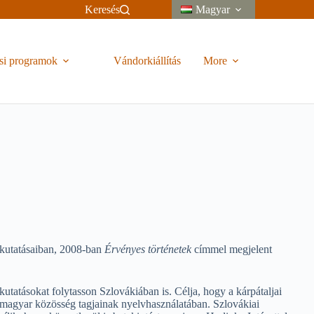
Keresés
Magyar
si programok
Vándorkiállítás
More
i kutatásaiban, 2008-ban
Érvényes történetek
címmel megjelent
utatásokat folytasson Szlovákiában is. Célja, hogy a kárpátaljai
i magyar közösség tagjainak nyelvhasználatában. Szlovákiai