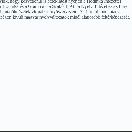
ik, hogy közvetlenül is betekintést nyerjen a Hodinka Intézettel
Hodinka és a Gramma – a Szabó T. Attila Nyelvi Intézet és az Imre
kutatóintézetek virtuális ernyőszervezete. A Termini munkatársai
szágon kívüli magyar nyelvváltozatok minél alaposabb feltérképezését.