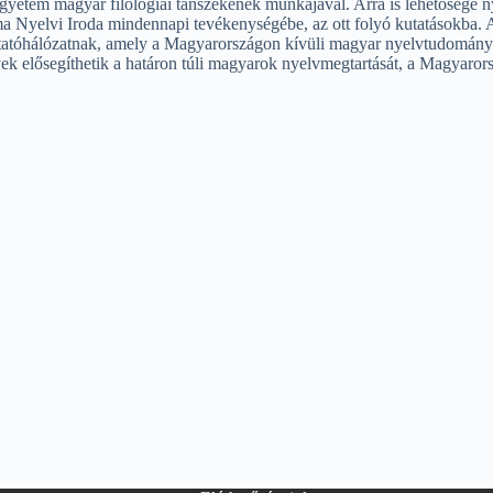
tem magyar filológiai tanszékének munkájával. Arra is lehetősége nyíl
yelvi Iroda mindennapi tevékenységébe, az ott folyó kutatásokba. A 
utatóhálózatnak, amely a Magyarországon kívüli magyar nyelvtudományi 
ek elősegíthetik a határon túli magyarok nyelvmegtartását, a Magyaror