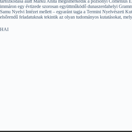
tartózkodása alatt Márku Anita megismerkedik a pozsonyi Comenius Egye
immáron egy évtizede szorosan együttműködő dunaszerdahelyi Gramma N
Samu Nyelvi Intézet mellett – egyaránt tagja a Termini Nyelvészeti K
elsőrendű feladatuknak tekintik az olyan tudományos kutatásokat, mely
HAI