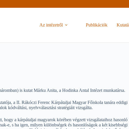
Az intézetről
Publikációk
Kutatá
máromban) is kutat Márku Anita, a Hodinka Antal Intézet munkatársa.
ktatója, a II. Rákóczi Ferenc Kárpátaljai Magyar Főiskola tanára eddig
k kódváltási, nyelvválasztási stratégiáit vizsgálta.
, hogy a kárpátaljai magyarok körében végzett vizsgálataihoz hasonló k
nnak-e, s ha igen, milyen különbségek és hasonlóságok a két kisebbség