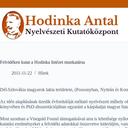
Skip
to
content
Felvidéken kutat a Hodinka Intézet munkatársa
2011-11-22
Hírek
Dél-Szlovákia magyarok lakta területein, (Pozsonyban, Nyitrán és Ko
Az idén alapításának tizedik évfordulóját méltató nyelvészeti műhely o
könyvében és PhD-disszertációjában egyaránt a kárpátaljai magyar fiatalo
Most azonban a Visegrád Found támogatásával arra is lehetősége nyílott
kutatási eredményeket a felvidéki adatokkal összevetve kiderüljön, va