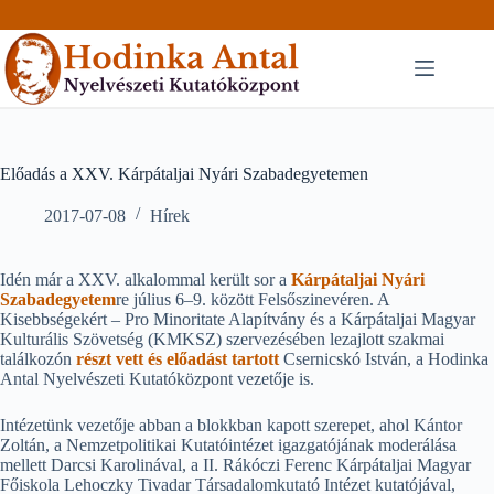
Skip
to
content
Előadás a XXV. Kárpátaljai Nyári Szabadegyetemen
2017-07-08
Hírek
Idén már a XXV. alkalommal került sor a
Kárpátaljai Nyári
Szabadegyetem
re július 6–9. között Felsőszinevéren. A
Kisebbségekért – Pro Minoritate Alapítvány és a Kárpátaljai Magyar
Kulturális Szövetség (KMKSZ) szervezésében lezajlott szakmai
találkozón
részt vett és előadást tartott
Csernicskó István, a Hodinka
Antal Nyelvészeti Kutatóközpont vezetője is.
Intézetünk vezetője abban a blokkban kapott szerepet, ahol Kántor
Zoltán, a Nemzetpolitikai Kutatóintézet igazgatójának moderálása
mellett Darcsi Karolinával, a II. Rákóczi Ferenc Kárpátaljai Magyar
Főiskola Lehoczky Tivadar Társadalomkutató Intézet kutatójával,