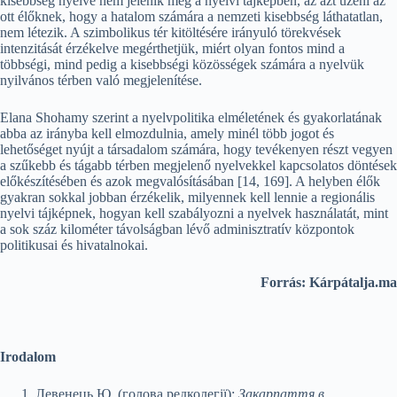
kisebbség nyelve nem jelenik meg a nyelvi tájképben, az azt üzeni az
ott élőknek, hogy a hatalom számára a nemzeti kisebbség láthatatlan,
nem létezik. A szimbolikus tér kitöltésére irányuló törekvések
intenzitását érzékelve megérthetjük, miért olyan fontos mind a
többségi, mind pedig a kisebbségi közösségek számára a nyelvük
nyilvános térben való megjelenítése.
Elana Shohamy szerint a nyelvpolitika elméletének és gyakorlatának
abba az irányba kell elmozdulnia, amely minél több jogot és
lehetőséget nyújt a társadalom számára, hogy tevékenyen részt vegyen
a szűkebb és tágabb térben megjelenő nyelvekkel kapcsolatos döntések
előkészítésében és azok megvalósításában [14, 169]. A helyben élők
gyakran sokkal jobban érzékelik, milyennek kell lennie a regionális
nyelvi tájképnek, hogyan kell szabályozni a nyelvek használatát, mint
a sok száz kilométer távolságban lévő adminisztratív központok
politikusai és hivatalnokai.
Forrás: Kárpátalja.ma
Irodalom
Левенець Ю. (голова редколегії):
Закарпаття в