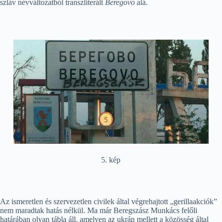
szláv névváltozatból transzliterált
Beregovo
alá.
5. kép
Az ismeretlen és szervezetlen civilek által végrehajtott „gerillaakciók”
nem maradtak hatás nélkül. Ma már Beregszász Munkács felőli
határában olyan tábla áll, amelyen az ukrán mellett a közösség által