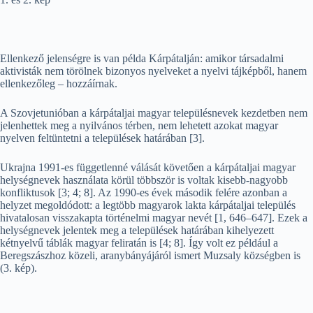
Ellenkező jelenségre is van példa Kárpátalján: amikor társadalmi
aktivisták nem törölnek bizonyos nyelveket a nyelvi tájképből, hanem
ellenkezőleg – hozzáírnak.
A Szovjetunióban a kárpátaljai magyar településnevek kezdetben nem
jelenhettek meg a nyilvános térben, nem lehetett azokat magyar
nyelven feltüntetni a települések határában [3].
Ukrajna 1991-es függetlenné válását követően a kárpátaljai magyar
helységnevek használata körül többször is voltak kisebb-nagyobb
konfliktusok [3; 4; 8]. Az 1990-es évek második felére azonban a
helyzet megoldódott: a legtöbb magyarok lakta kárpátaljai település
hivatalosan visszakapta történelmi magyar nevét [1, 646–647]. Ezek a
helységnevek jelentek meg a települések határában kihelyezett
kétnyelvű táblák magyar feliratán is [4; 8]. Így volt ez például a
Beregszászhoz közeli, aranybányájáról ismert Muzsaly községben is
(3. kép).