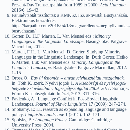
Present-Day Transcarpathia from 1989 to 2000.
Acta Humana
2016/6: 19–43.
Falunévtáblát tisztítottak a KMKSZ ISZ aktivistái Bustyaházán.
Elektronikus hozzáférés:
https://karpathir.com/2016/04/18/magyarellenes-megnyilvanulas-
bustyahazan/
Gorter, D., H.F. Marten, L. Van Mensel eds.:
Minority
Languages in the Linguistic Landscape.
Basingstoke: Palgrave
Macmillan, 2012.
Marten, F.H., L. Van Mensel, D. Gorter: Studying Minority
Languages in the Linguistic Landscape. In: Durk Gorter, Heiko
F. Marten, Luk Van Mensel eds.
Minority Languages in the
Linguistic Landscape.
Basingstoke: Palgrave Macmillan, 2012.
1–15.
Orosz Ö.:
Egy új fenomén – anyanyelvhasználati mozgalmak.
In: Tóth K. szerk. Nyelvi jogok 1.
A kisebbségi és nyelvi jogok
helyzete Szlovákiában
.
Jogsegélyszolgálat 2009–2011
. Somorja:
Fórum Kisebbségkutató Intézet, 2013. 311–316.
Pavlenko, A.: Language Conflict in Post-Soviet Linguistic
Landscapes.
Journal of Slavic Linguistics
17 (2009): 247–274.
Shohamy, E: LL research as expanding language and language
policy.
Linguistic Landscape
1 (2015): 152–171.
Spolsky, B.:
Language Policy
. Cambridge: Cambridge
University Press, 2004.