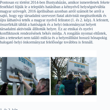
Pontosan ez történt 2014-ben Bustyaházán, amikor ismeretlenek fekete
festékkel fújták le a település határában a kétnyelvű helységnévtábla
magyar szövegét. 2016 áprilisában azonban arról számolt be arról a
sajtó, hogy egy társadalmi szervezet fiatal aktivistái megtisztították és
újra láthatóvá tették a magyar nyelvű feliratot (1. és 2. kép). A lefestett,
összefirkált táblát a hatóságok és a helyi önkormányzat helyett
társadalmi aktivisták állították helyre. Ez az etnikai és nyelvi
konfliktusok rendezésének békés módja. A rongálás nyomai eltűntek,
ám a tetteseket nem találó milícia és a helyreállítást hosszú hónapokig
halogató helyi önkormányzat felelőssége továbbra is fennáll.
1. és 2. kép