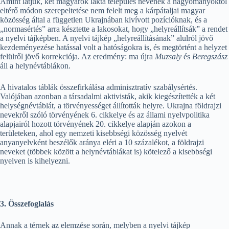
Amint látjuk, két magyarok lakta település nevének a hagyományoktól
eltérő módon szerepeltetése nem felelt meg a kárpátaljai magyar
közösség által a független Ukrajnában kivívott pozícióknak, és a
„normasértés” arra késztette a lakosokat, hogy „helyreállítsák” a rendet
a nyelvi tájképben. A nyelvi tájkép „helyreállításának” alulról jövő
kezdeményezése hatással volt a hatóságokra is, és megtörtént a helyzet
felülről jövő korrekciója. Az eredmény: ma újra
Muzsaly
és
Beregszász
áll a helynévtáblákon.
A hivatalos táblák összefirkálása adminisztratív szabálysértés.
Valójában azonban a társadalmi aktivisták, akik kiegészítették a két
helységnévtáblát, a törvényességet állították helyre. Ukrajna földrajzi
nevekről szóló törvényének 6. cikkelye és az állami nyelvpolitika
alapjairól hozott törvényének 20. cikkelye alapján azokon a
területeken, ahol egy nemzeti kisebbségi közösség nyelvét
anyanyelvként beszélők aránya eléri a 10 százalékot, a földrajzi
neveket (többek között a helynévtáblákat is) kötelező a kisebbségi
nyelven is kihelyezni.
3. Összefoglalás
Annak a térnek az elemzése során, melyben a nyelvi tájkép