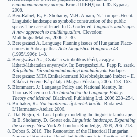
етнополітичному вимірі.
Київ: ІПІЕНД ім. І. Ф. Кураса,
2008.
Ben-Rafael, E., E. Shohamy, M.H. Amara, N. Trumper-Hecht:
Linguistic landscape as symbolic construction of the public
space: The case of Israel. In D. Gorter ed.
Linguistic landscape:
A new approach to multilingualism
. Clevedon:
MultilingualMatters, 2006. 7–30.
Beregszászi A. Language Planning issues of Hungarian Place-
names in Subcarpathia.
Acta Linguistica Hungarica
43
(1995/1996): 1–8.
Beregszászi A.: „Csata” a szimbolikus térért, avagy a
látható/láthatatlan anyanyelv. In: Beregszászi A., Papp R. szerk.
Kárpátalja. Társadalomtudományi tanulmányok
. Budapest–
Beregszász: MTA Etnikai-nemzeti Kisebbségkutató Intézet – II.
Rákóczi Ferenc Kárpátaljai Magyar Főiskola, 2005. 158–163.
Blommaert, J.: Language Policy and National Identity. In:
Thomas Ricento ed.
An
Introduction to Language Policy:
Theory and Method
. Blackwell Publishing Ltd, 2006.238–254.
Brubaker, R.:
Nacionalizmus új keretek között.
Budapest:
L’Harmattan–Atelier, 2006.
Dal Negro, S.: Local policy modeling the linguistic landscape.
In E. Shohamy, D. Gorter eds.
Linguistic landscape. Expanding
the scenery
. New York & London: Routledge, 2009, 206–218.
Dobos S. 2016. The Restoration of the Historical Hungarian
Names of Hungarian-Populated Settlements in Territory of the