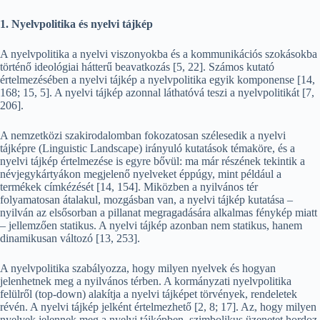
1. Nyelvpolitika és nyelvi tájkép
A nyelvpolitika a nyelvi viszonyokba és a kommunikációs szokásokba
történő ideológiai hátterű beavatkozás [5, 22]. Számos kutató
értelmezésében a nyelvi tájkép a nyelvpolitika egyik komponense [14,
168; 15, 5]. A nyelvi tájkép azonnal láthatóvá teszi a nyelvpolitikát [7,
206].
A nemzetközi szakirodalomban fokozatosan szélesedik a nyelvi
tájképre (Linguistic Landscape) irányuló kutatások témaköre, és a
nyelvi tájkép értelmezése is egyre bővül: ma már részének tekintik a
névjegykártyákon megjelenő nyelveket éppúgy, mint például a
termékek címkézését [14, 154]. Miközben a nyilvános tér
folyamatosan átalakul, mozgásban van, a nyelvi tájkép kutatása –
nyilván az elsősorban a pillanat megragadására alkalmas fénykép miatt
– jellemzően statikus. A nyelvi tájkép azonban nem statikus, hanem
dinamikusan változó [13, 253].
A nyelvpolitika szabályozza, hogy milyen nyelvek és hogyan
jelenhetnek meg a nyilvános térben. A kormányzati nyelvpolitika
felülről (top-down) alakítja a nyelvi tájképet törvények, rendeletek
révén. A nyelvi tájkép jelként értelmezhető [2, 8; 17]. Az, hogy milyen
nyelvek jelennek meg a nyelvi tájképben, szimbolikus üzenetet hordoz