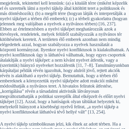
megjelenik, tekintettel kell lennünk: (a) a kitalált térre (miként képzelik
el és szeretnék látni a nyelvi tájkép által kitöltött teret a politikusok és
más döntéshozók); (b) a megélt térre (hogyan látják és interpretálják a
nyelvi tájképet a térben élő emberek); (c) a térbeli gyakorlatra (hogyan
jelennek meg valójában a nyelvek a nyilvános térben) [16, 237].
Ebben az értelmezésben a nyelvi tájképet meghatározzák azok a
törvények, rendeletek, melyek felülről szabályozzák a nyilvános tér
kitöltésének kereteit. A területen élő emberek azonban nem mindig
elégedettek azzal, hogyan szabályozza a nyelvek használatát a
központi kormányzat. Ilyenkor nyelvi konfliktusok is kialakulhatnak. A
nyelvi konfliktusok úgy is láthatóvá válhatnak, hogy egyes csoportok
átalakítják a nyelvi tájképet: a nem kívánt nyelvet átfestik, vagy a
(szerintük) hiányzó nyelveket hozzáfestik [11, 7–8]. Tanulmányunkban
kárpátaljai példák révén igazoltuk, hogy alulról jövő, rejtett akciók
révén is alakítható a nyelvi tájkép. Bemutattuk, hogy a térben élő
embereknek a környezetük nyelvi tájképére adott reakciói miként
módosíthatják a nyilvános teret. A hivatalos feliratok átfestése,
„korrigálása” révén a társadalmi aktivisták látványosan
megváltoztathatják a politikai szereplők által elképzelt és előírt nyelvi
tájképet [12]. Azzal, hogy a hatóságok olyan táblákat helyeztek ki,
melyekről hiányzott a kisebbségi nyelvű felirat, „a nyelvi tájkép a
nyelvi konfliktusokat láthatóvá tévő hellyé vált” [13, 254].
A nyelvi tájkép szimbolikusan jelzi, kik élnek az adott térben. Ha a