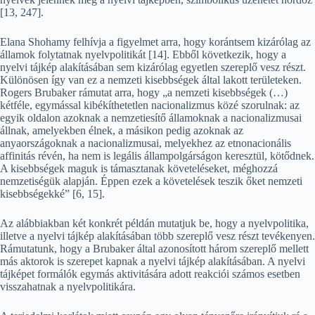
[13, 247].
Elana Shohamy felhívja a figyelmet arra, hogy korántsem kizárólag az
államok folytatnak nyelvpolitikát [14]. Ebből következik, hogy a
nyelvi tájkép alakításában sem kizárólag egyetlen szereplő vesz részt.
Különösen így van ez a nemzeti kisebbségek által lakott területeken.
Rogers Brubaker rámutat arra, hogy „a nemzeti kisebbségek (…)
kétféle, egymással kibékíthetetlen nacionalizmus közé szorulnak: az
egyik oldalon azoknak a nemzetiesítő államoknak a nacionalizmusai
állnak, amelyekben élnek, a másikon pedig azoknak az
anyaországoknak a nacionalizmusai, melyekhez az etnonacionális
affinitás révén, ha nem is legális állampolgárságon keresztül, kötődnek.
A kisebbségek maguk is támasztanak követeléseket, méghozzá
nemzetiségük alapján. Éppen ezek a követelések teszik őket nemzeti
kisebbségekké” [6, 15].
Az alábbiakban két konkrét példán mutatjuk be, hogy a nyelvpolitika,
illetve a nyelvi tájkép alakításában több szereplő vesz részt tevékenyen.
Rámutatunk, hogy a Brubaker által azonosított három szereplő mellett
más aktorok is szerepet kapnak a nyelvi tájkép alakításában. A nyelvi
tájképet formálók egymás aktivitására adott reakciói számos esetben
visszahatnak a nyelvpolitikára.