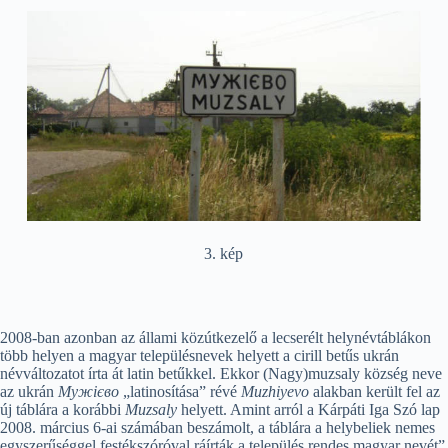
3. kép
2008-ban azonban az állami közútkezelő a lecserélt helynévtáblákon
több helyen a magyar településnevek helyett a cirill betűs ukrán
névváltozatot írta át latin betűkkel. Ekkor (Nagy)muzsaly község neve
az ukrán
Мужієво
„latinosítása” révé
Muzhiyevo
alakban került fel az
új táblára a korábbi
Muzsaly
helyett. Amint arról a Kárpáti Iga Szó lap
2008. március 6-ai számában beszámolt, a táblára a helybeliek nemes
egyszerűséggel festékszóróval ráírták a település rendes magyar nevét”