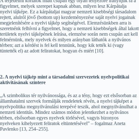
A terjedelmi korlátok miatt csupán egy olyan tényezőre irányítjuk rá a
figyelmet, melyek szerepet kapnak abban, milyen lesz Kárpátalja
nyelvi tájképe. Ez a kárpátaljai magyar nemzeti kisebbségi társadalom
rejtett, alulról jövő (bottom up) kezdeményezése saját nyelvi jogainak
megjelenítésére a nyelvi tájkép segítségével. Elemzésünkben arra is
szeretnénk felhívni a figyelmet, hogy a nemzeti kisebbségek által lakott
területek nyelvi tájképének leírása, elemzése során nem csupán azt kell
felmérnünk, mely nyelvek és milyen arányban láthatók a nyilvános
térben; azt a kérdést is fel kell tennünk, hogy kik tették ki (vagy
tüntették el) az adott feliratokat, hogyan és miért [10].
2. A nyelvi tájkép mint a társadalmi szervezetek nyelvpolitikai
aktivitásának színtere
„A szimbolikus tér nyilvánossága, és az a tény, hogy ezt elsősorban az
államhatalmi szervek formálják rendeletek révén, a nyelvi tájképet a
nyelvpolitika megnyilvánulási terepévé teszik, ahol megnyilvánulhat a
nemzeti identitás. Mindez számos módon jelentkezhet a nyilvános
térben, elsősorban egyes nyelvek törlésével, vagyis bizonyos
nyelveken kihelyezett feliratok eltüntetésével” – fogalmaz Aneta
Pavlenko [13, 254–255].