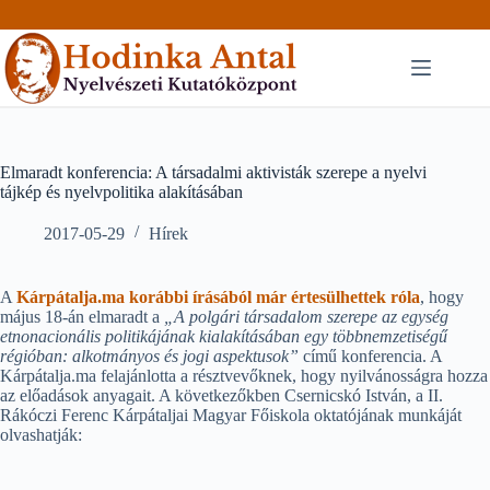
Skip
to
content
Elmaradt konferencia: A társadalmi aktivisták szerepe a nyelvi
tájkép és nyelvpolitika alakításában
2017-05-29
Hírek
A
Kárpátalja.ma korábbi írásából már értesülhettek róla
, hogy
május 18-án elmaradt a
„A polgári társadalom szerepe az egység
etnonacionális politikájának kialakításában egy többnemzetiségű
régióban: alkotmányos és jogi aspektusok”
című konferencia.
A
Kárpátalja.ma felajánlotta a résztvevőknek, hogy nyilvánosságra hozza
az előadások anyagait. A következőkben Csernicskó István, a II.
Rákóczi Ferenc Kárpátaljai Magyar Főiskola oktatójának munkáját
olvashatják: