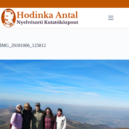
Skip
to
content
IMG_20181006_125812