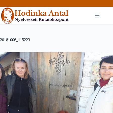
Skip
to
content
20181006_115223