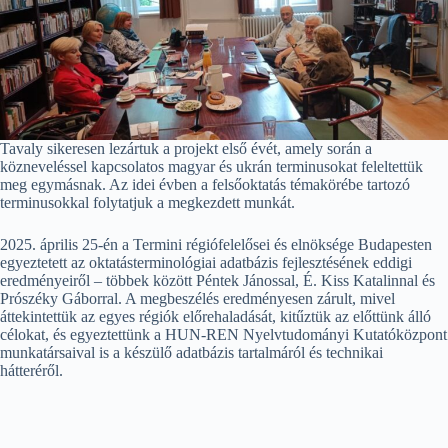
Tavaly sikeresen lezártuk a projekt első évét, amely során a
közneveléssel kapcsolatos magyar és ukrán terminusokat feleltettük
meg egymásnak. Az idei évben a felsőoktatás témakörébe tartozó
terminusokkal folytatjuk a megkezdett munkát.
2025. április 25-én a Termini régiófelelősei és elnöksége Budapesten
egyeztetett az oktatásterminológiai adatbázis fejlesztésének eddigi
eredményeiről – többek között Péntek Jánossal, É. Kiss Katalinnal és
Prószéky Gáborral. A megbeszélés eredményesen zárult, mivel
áttekintettük az egyes régiók előrehaladását, kitűztük az előttünk álló
célokat, és egyeztettünk a HUN-REN Nyelvtudományi Kutatóközpont
munkatársaival is a készülő adatbázis tartalmáról és technikai
hátteréről.