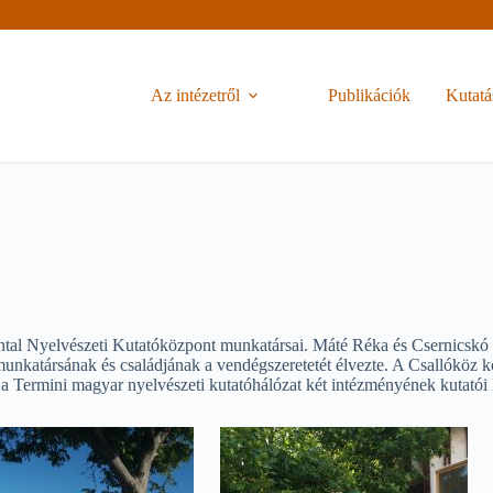
Az intézetről
Publikációk
Kutatá
tal Nyelvészeti Kutatóközpont munkatársai. Máté Réka és Csernicskó
atársának és családjának a vendégszeretetét élvezte. A Csallóköz közp
 a Termini magyar nyelvészeti kutatóhálózat két intézményének kutatói 