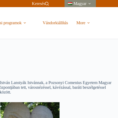
Keresés
Magyar
si programok
Vándorkiállítás
More
 István Lanstyák Istvánnak, a Pozsonyi Comenius Egyetem Magyar
ontjában tett, városnézéssel, kávézással, baráti beszélgetéssel
között.