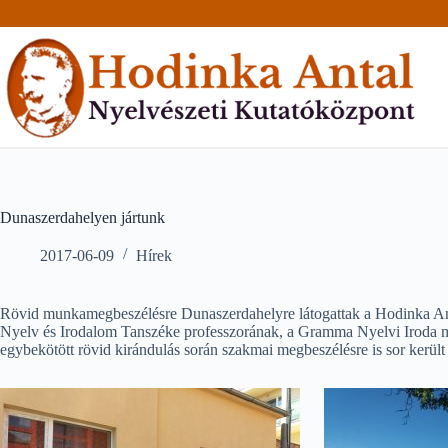
Skip
to
content
Dunaszerdahelyen jártunk
2017-06-09
Hírek
Rövid munkamegbeszélésre Dunaszerdahelyre látogattak a Hodinka An
Nyelv és Irodalom Tanszéke professzorának, a Gramma Nyelvi Iroda munk
egybekötött rövid kirándulás során szakmai megbeszélésre is sor került