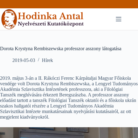
Skip
to
content
Dorota Krystyna Rembiszewska professzor asszony látogatása
2019-05-03
Hírek
2019. május 3-án a II. Rákóczi Ferenc Kárpátaljai Magyar Főiskola
vendége volt Dorota Krystyna Rembiszewska, a Lengyel Tudományos
Akadémia Szlavisztika Intézetének professzora, aki a Filológiai
Tanszék meghívására érkezett Beregszászba. A professzor asszony
előadást tartott a tanszék Filológiai Tanszék oktatói és a főiskola ukrán
szakos hallgatói részére a Lengyel Tudományos Akadémia
Szlavisztikai Intézete munkatársainak nyelvjárási kutatásairól, az ott
megjelent kiadványokról.