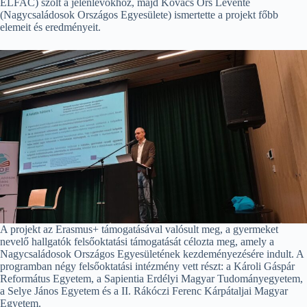
ELFAC) szólt a jelenlévőkhöz, majd Kovács Örs Levente
(Nagycsaládosok Országos Egyesülete) ismertette a projekt főbb
elemeit és eredményeit.
A projekt az Erasmus+ támogatásával valósult meg, a gyermeket
nevelő hallgatók felsőoktatási támogatását célozta meg, amely a
Nagycsaládosok Országos Egyesületének kezdeményezésére indult. A
programban négy felsőoktatási intézmény vett részt: a Károli Gáspár
Református Egyetem, a Sapientia Erdélyi Magyar Tudományegyetem,
a Selye János Egyetem és a II. Rákóczi Ferenc Kárpátaljai Magyar
Egyetem.