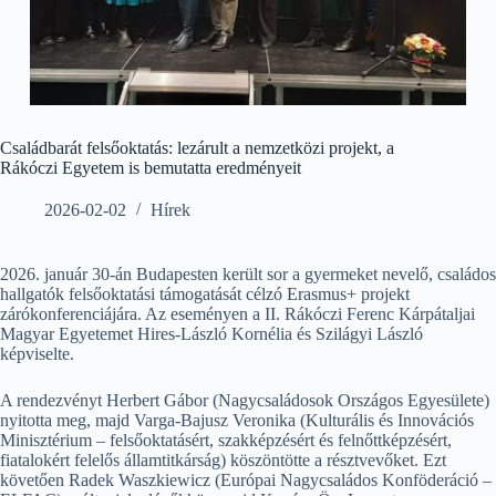
Családbarát felsőoktatás: lezárult a nemzetközi projekt, a
Rákóczi Egyetem is bemutatta eredményeit
2026-02-02
Hírek
2026. január 30-án Budapesten került sor a gyermeket nevelő, családos
hallgatók felsőoktatási támogatását célzó Erasmus+ projekt
zárókonferenciájára. Az eseményen a II. Rákóczi Ferenc Kárpátaljai
Magyar Egyetemet Hires-László Kornélia és Szilágyi László
képviselte.
A rendezvényt Herbert Gábor (Nagycsaládosok Országos Egyesülete)
nyitotta meg, majd Varga-Bajusz Veronika (Kulturális és Innovációs
Minisztérium – felsőoktatásért, szakképzésért és felnőttképzésért,
fiatalokért felelős államtitkárság) köszöntötte a résztvevőket. Ezt
követően Radek Waszkiewicz (Európai Nagycsaládos Konföderáció –