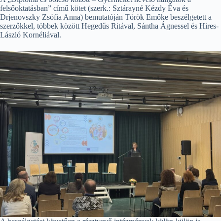
felsőoktatásban” című kötet (szerk.: Sztárayné Kézdy Éva és
Drjenovszky Zsófia Anna) bemutatóján Török Emőke beszélgetett a
szerzőkkel, többek között Hegedűs Ritával, Sántha Ágnessel és Hires-
László Kornéliával.