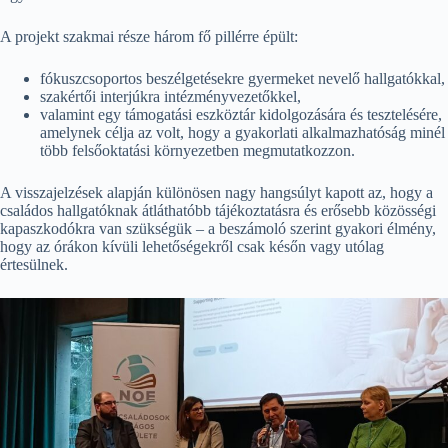
A projekt szakmai része három fő pillérre épült:
fókuszcsoportos beszélgetésekre gyermeket nevelő hallgatókkal,
szakértői interjúkra intézményvezetőkkel,
valamint egy támogatási eszköztár kidolgozására és tesztelésére,
amelynek célja az volt, hogy a gyakorlati alkalmazhatóság minél
több felsőoktatási környezetben megmutatkozzon.
A visszajelzések alapján különösen nagy hangsúlyt kapott az, hogy a
családos hallgatóknak átláthatóbb tájékoztatásra és erősebb közösségi
kapaszkodókra van szükségük – a beszámoló szerint gyakori élmény,
hogy az órákon kívüli lehetőségekről csak későn vagy utólag
értesülnek.