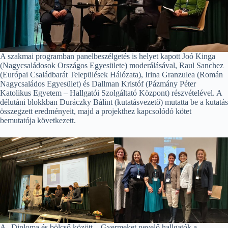
A szakmai programban panelbeszélgetés is helyet kapott Joó Kinga
(Nagycsaládosok Országos Egyesülete) moderálásával, Raul Sanchez
(Európai Családbarát Települések Hálózata), Irina Granzulea (Román
Nagycsaládos Egyesület) és Dallman Kristóf (Pázmány Péter
Katolikus Egyetem – Hallgatói Szolgáltató Központ) részvételével. A
délutáni blokkban Duráczky Bálint (kutatásvezető) mutatta be a kutatás
összegzett eredményeit, majd a projekthez kapcsolódó kötet
bemutatója következett.
A „Diploma és bölcső között – Gyermeket nevelő hallgatók a