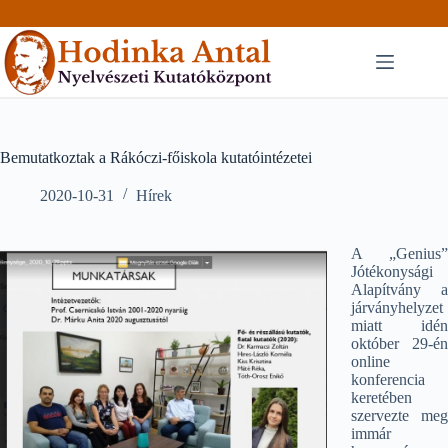
Skip
to
content
Bemutatkoztak a Rákóczi-főiskola kutatóintézetei
2020-10-31
Hírek
A „Genius”
Jótékonysági
Alapítvány a
járványhelyzet
miatt idén
október 29-én
online
konferencia
keretében
szervezte meg
immár