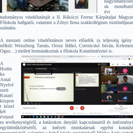
hagyományosn
ak mondható
évi
tudományos vitadélutánját a II. Rákóczi Ferenc Kárpátaljai Magyar
Főiskola hallgatói, valamint a Zrínyi Ilona szakkollégium ösztöndíjasai
számára.
A mostani online vitadélutánon neves előadók (a teljesség igény
nélkül: Weiszburg Tamás, Orosz Ildikó, Csernicskó István, Kelemen
Oguz…) mellett bemutatkoztak a főiskola Kutatóintézetei is.
A
Hodin
ka
Antal
Nyelvé
szeti
Kutató
közpon
t közel
két
évtized
es tevékenységéről, a határokon átnyúló kapcsolatairól és intézményi
együttműködéséről, az intézeti munkatársak egyéni kutatási
programjairól, valamint a belső közös projektekről Márku Anita tartott