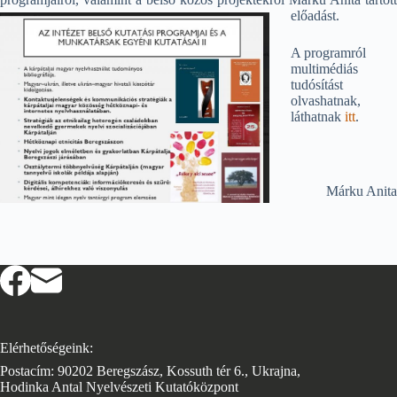
előadást.
A programról
multimédiás
tudósítást
olvashatnak,
láthatnak
itt
.
Márku Anita
Elérhetőségeink:
Postacím: 90202 Beregszász, Kossuth tér 6., Ukrajna,
Hodinka Antal Nyelvészeti Kutatóközpont