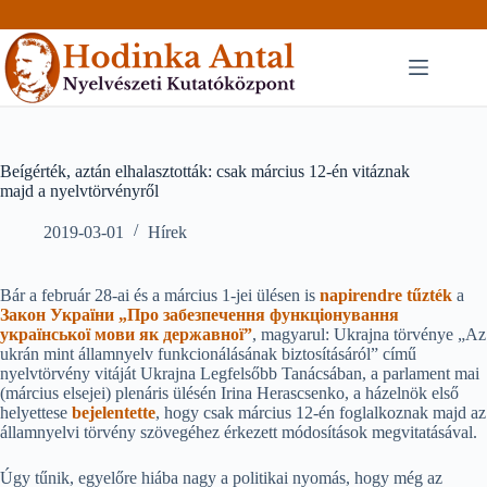
Skip
to
content
Beígérték, aztán elhalasztották: csak március 12-én vitáznak
majd a nyelvtörvényről
2019-03-01
Hírek
Bár a február 28-ai és a március 1-jei ülésen is
napirendre tűzték
a
Закон України „Про забезпечення функціонування
української мови як державної”
, magyarul: Ukrajna törvénye „Az
ukrán mint államnyelv funkcionálásának biztosításáról” című
nyelvtörvény vitáját Ukrajna Legfelsőbb Tanácsában, a parlament mai
(március elsejei) plenáris ülésén Irina Herascsenko, a házelnök első
helyettese
bejelentette
, hogy csak március 12-én foglalkoznak majd az
államnyelvi törvény szövegéhez érkezett módosítások megvitatásával.
Úgy tűnik, egyelőre hiába nagy a politikai nyomás, hogy még az