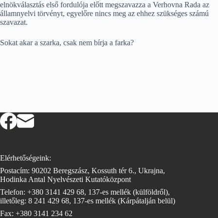
elnökválasztás első fordulója előtt megszavazza a Verhovna Rada az
államnyelvi törvényt, egyelőre nincs meg az ehhez szükséges számú
szavazat.
Sokat akar a szarka, csak nem bírja a farka?
Elérhetőségeink:
Postacím: 90202 Beregszász, Kossuth tér 6., Ukrajna,
Hodinka Antal Nyelvészeti Kutatóközpont
Telefon: +380 3141 429 68, 137-es mellék (külföldről),
illetőleg: 8 241 429 68, 137-es mellék (Kárpátalján belül)
Fax: +380 3141 234 62