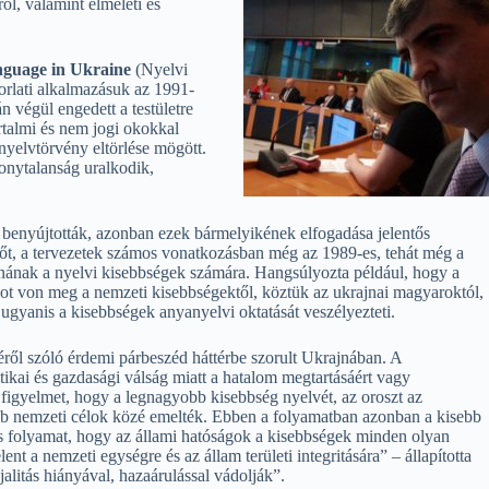
ól, valamint elméleti és
nguage in Ukraine
(Nyelvi
orlati alkalmazásuk az 1991-
 végül engedett a testületre
talmi és nem jogi okokkal
 nyelvtörvény eltörlése mögött.
zonytalanság uralkodik,
is benyújtották, azonban ezek bármelyikének elfogadása jelentős
 Sőt, a tervezetek számos vonatkozásban még az 1989-es, tehát még a
tanának a nyelvi kisebbségek számára. Hangsúlyozta például, hogy a
got von meg a nemzeti kisebbségektől, köztük az ukrajnai magyaroktól,
e ugyanis a kisebbségek anyanyelvi oktatását veszélyezteti.
éről szóló érdemi párbeszéd háttérbe szorult Ukrajnában. A
tikai és gazdasági válság miatt a hatalom megtartásáért vagy
a figyelmet, hogy a legnagyobb kisebbség nyelvét, az oroszt az
sabb nemzeti célok közé emelték. Ebben a folyamatban azonban a kisebb
es folyamat, hogy az állami hatóságok a kisebbségek minden olyan
nt a nemzeti egységre és az állam területi integritására” – állapította
jalitás hiányával, hazaárulással vádolják”.