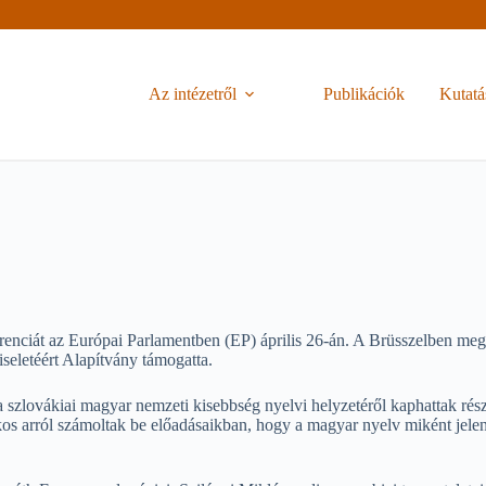
Az intézetről
Publikációk
Kutatá
renciát az Európai Parlamentben (EP) április 26-án. A Brüsszelben meg
eletéért Alapítvány támogatta.
szlovákiai magyar nemzeti kisebbség nyelvi helyzetéről kaphattak rész
os arról számoltak be előadásaikban, hogy a magyar nyelv miként jel