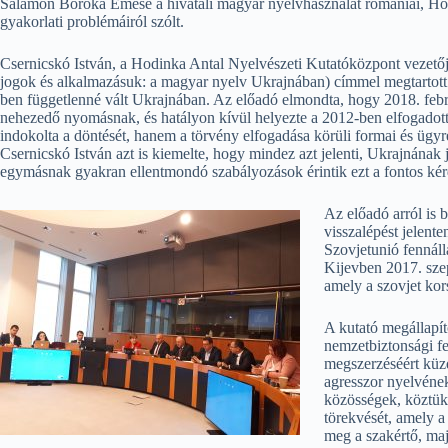
Salamon Boróka Emese a hivatali magyar nyelvhasználat romániai, Horvát
gyakorlati problémáiról szólt.
Csernicskó István, a Hodinka Antal Nyelvészeti Kutatóközpont vezető
jogok és alkalmazásuk: a magyar nyelv Ukrajnában) címmel megtartott 
ben függetlenné vált Ukrajnában. Az előadó elmondta, hogy 2018. febr
nehezedő nyomásnak, és hatályon kívül helyezte a 2012-ben elfogadott
indokolta a döntését, hanem a törvény elfogadása körüli formai és ügyre
Csernicskó István azt is kiemelte, hogy mindez azt jelenti, Ukrajnának 
egymásnak gyakran ellentmondó szabályozások érintik ezt a fontos kér
Az előadó arról is 
visszalépést jelent
Szovjetunió fennáll
Kijevben 2017. szep
amely a szovjet kor
A kutató megállapít
nemzetbiztonsági fe
megszerzéséért küzd
agresszor nyelvének
közösségek, köztük 
törekvését, amely a 
meg a szakértő, majd