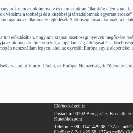
agyarok nem az ukrán nyelv és nem az ukrán államiság ellen vannak, c
gok védelme a többségi és a kisebbségi társadalomnak egyaránt érdeke” 
támogatnia az államnyelv fejlődését. A többségi társadalomnak, a hatalm
gtartott előadásában, hogy az ukrajnai kisebbségi nyelvek megőrzése te
a az ukránosító törekvéseket, a jogállamiság felrúgását és a kisebbség
ogén nemzetállam legyen, ahol az egyesült Európa egyik alapértéke: a 
selő, valamint Vincze Lóránt, az Európai Nemzetiségek Föderatív Un
Elérhetőségeink:
Postacím: 90202 Beregszász, Kossuth tér 
Kutatóközpont
Telefon: +380 3141 429 68, 137-es mellék 
illetőleg: 8 241 429 68, 137-es mellék (Ká