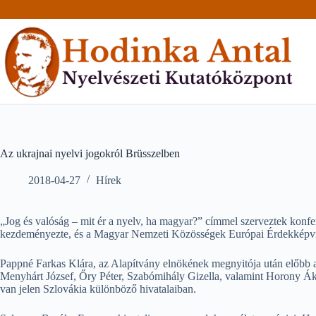
Skip
to
content
Az ukrajnai nyelvi jogokról Brüsszelben
2018-04-27
Hírek
„Jog és valóság – mit ér a nyelv, ha magyar?” címmel szerveztek konfe
kezdeményezte, és a Magyar Nemzeti Közösségek Európai Érdekképvis
Pappné Farkas Klára, az Alapítvány elnökének megnyitója után előbb a 
Menyhárt József, Őry Péter, Szabómihály Gizella, valamint Horony Ák
van jelen Szlovákia különböző hivatalaiban.