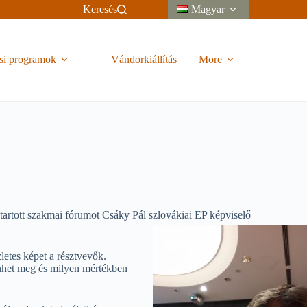
Keresés
Magyar
si programok
Vándorkiállítás
More
tartott szakmai fórumot Csáky Pál szlovákiai EP képviselő
letes képet a résztvevők.
enhet meg és milyen mértékben