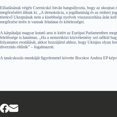
Előadásának végén Csernicskó István hangsúlyozta, hogy az ukrajnai m
megőrzéséért állnak ki. „A demokrácia, a jogállamiság és az emberi jo
törekvő Ukrajnának nem a kisebbségi nyelvek visszaszorítása árán kell 
megőrzése terén is vannak feladatai és kötelességei.
A kárpátaljai magyar kutató arra is kitért az Európai Parlamentben me
felelőssége is hatalmas. „Ha a nemzetközi közvélemény szó nélkül hagyj
folyamatos erodálását, akkor hozzájárul ahhoz, hogy Ukrajna olyan hom
diverzitás eltűnik” – fogalmazott.
A tanácskozás munkáját figyelemmel követte Bocskor Andrea EP képvi