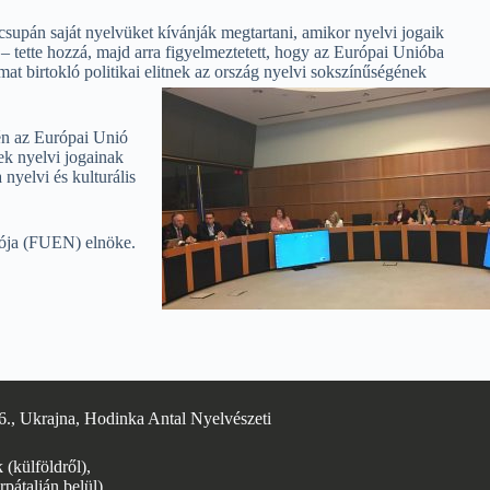
supán saját nyelvüket kívánják megtartani, amikor nyelvi jogaik
– tette hozzá, majd arra figyelmeztetett, hogy az Európai Unióba
at birtokló politikai elitnek az ország nyelvi sokszínűségének
rén az Európai Unió
ek nyelvi jogainak
nyelvi és kulturális
iója (FUEN) elnöke.
6., Ukrajna, Hodinka Antal Nyelvészeti
(külföldről),
rpátalján belül)