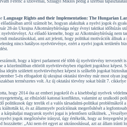
h Ferenc a szlovéniai, Szilágyi Miklós pedig a szerbiai tapasztalatair
je
Language Rights and their Implementation: The Hungarian La
előadásában arról számolt be, hogyan alakultak a nyelvi jogok és gyak
uár 28-án Ukrajna Alkotmánybírósága négy évnyi taktikai időhúzás után
 nyelvtörvényt. Az előadó kiemelte, hogy az Alkotmánybíróság nem tar
ndi mulasztásokkal, ami azt jelenti, hogy politikai motivációk állnak a
jelenleg nincs hatályos nyelvtörvénye, ezért a nyelvi jogok területén bi
dést.
beszámolt, hogy a kijevi parlament elé több új nyelvtörvény tervezetét 
ene a közelmúltban eltörölt nyelvtörvényben rögzített jogokhoz képest.
ása idején született nyelvtörvényhez képest is szűkebb jogokat biztosí
tember 5-én elfogadott új ukrajnai oktatási törvény már most olyan jo
szakban természetes volt. Az új oktatási törvény sokat bírált 7. cikkely
otta, hogy 2014 óta az emberi jogokról és a kisebbségi nyelvek védelm
nyegetettség, az elhúzódó katonai konfliktus, valamint az uralkodó poli
ő politikusok úgy terelik el a valós társadalmi-politikai problémákról 
 kiáltották ki, és az államnyelv pozícióinak megerősítését a legfonto
a kárpátaljai magyarok nyelvi jogai is jelentősen szűkülnek. „Veszély
nyelvi jogok megőrzésére irányul, úgy értékelik, hogy az fenyegetést jele
 hozzátette: „Aki nem ért egyet az ukránosítással, azt az állam iránti lo