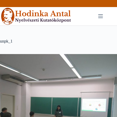
Skip
to
content
unpk_1