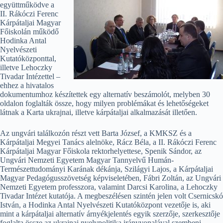
együttműködve a
II. Rákóczi Ferenc
Kárpátaljai Magyar
Főiskolán működő
Hodinka Antal
Nyelvészeti
Kutatóközponttal,
illetve Lehoczky
Tivadar Intézettel –
ehhez a hivatalos
dokumentumhoz készítettek egy alternatív beszámolót, melyben 30
oldalon foglalták össze, hogy milyen problémákat és lehetőségeket
látnak a Karta ukrajnai, illetve kárpátaljai alkalmazását illetően.
Az ungvári találkozón részt vett Barta József, a KMKSZ és a
Kárpátaljai Megyei Tanács alelnöke, Rácz Béla, a II. Rákóczi Ferenc
Kárpátaljai Magyar Főiskola rektorhelyettese, Spenik Sándor, az
Ungvári Nemzeti Egyetem Magyar Tannyelvű Humán-
Természettudományi Karának dékánja, Szilágyi Lajos, a Kárpátaljai
Magyar Pedagógusszövetség képviseletében, Fábri Zoltán, az Ungvári
Nemzeti Egyetem professzora, valamint Darcsi Karolina, a Lehoczky
Tivadar Intézet kutatója. A megbeszélésen szintén jelen volt Csernicskó
István, a Hodinka Antal Nyelvészeti Kutatóközpont vezetője is, aki
mint a kárpátaljai alternatív árnyékjelentés egyik szerzője, szerkesztője
foglalta össze az ukrajnai nyelvpolitika irányvonalával szembeni