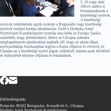
5, 10 vagy akár
100 év múlva is
fennmaradjanak a
kisebbségi nyelvek.
A kisebbségi
nyelvek védelmének egyik eszköze a Regionális vagy kisebbségi
nyelvek európai kartája alkalmazása. Ezért a Hodinka Antal
Nyelvészeti Kutatóközpont vezetője arra kérte az Európa Tanács
szakértőit, hogy jelentésükkel, illetve az Ukrajna számára
megfogalmazott ajánlásokkal segítsék elő, hogy az ukrán állam
nyelvpolitikája összhangban legyen a Karta céljaival és elveivel, és
Ukrajna ne a kisebbségi nyelvi jogok szűkítését, hanem azok bővítését
és fejlesztését tekintse céljának és feladatának.
Elérhetőségeink:
Postacím: 90202 Beregszász, Kossuth tér 6., Ukrajna,
Hodinka Antal Nyelvészeti Kutatóközpont