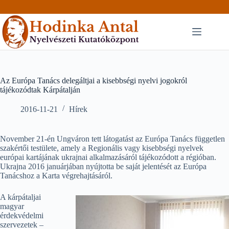
Skip
to
content
Az Európa Tanács delegáltjai a kisebbségi nyelvi jogokról
tájékozódtak Kárpátalján
2016-11-21
Hírek
November 21-én Ungváron tett látogatást az Európa Tanács független
szakértői testülete, amely a Regionális vagy kisebbségi nyelvek
európai kartájának ukrajnai alkalmazásáról tájékozódott a régióban.
Ukrajna 2016 januárjában nyújtotta be saját jelentését az Európa
Tanácshoz a Karta végrehajtásáról.
A kárpátaljai
magyar
érdekvédelmi
szervezetek –