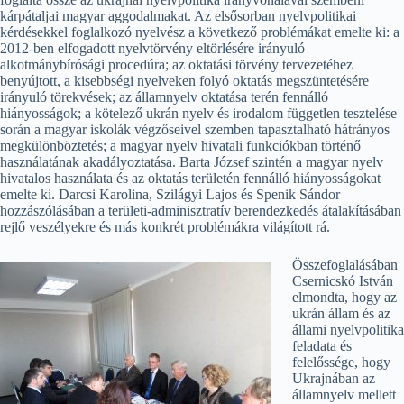
kárpátaljai magyar aggodalmakat. Az elsősorban nyelvpolitikai
kérdésekkel foglalkozó nyelvész a következő problémákat emelte ki: a
2012-ben elfogadott nyelvtörvény eltörlésére irányuló
alkotmánybírósági procedúra; az oktatási törvény tervezetéhez
benyújtott, a kisebbségi nyelveken folyó oktatás megszüntetésére
irányuló törekvések; az államnyelv oktatása terén fennálló
hiányosságok; a kötelező ukrán nyelv és irodalom független tesztelése
során a magyar iskolák végzőseivel szemben tapasztalható hátrányos
megkülönböztetés; a magyar nyelv hivatali funkciókban történő
használatának akadályoztatása. Barta József szintén a magyar nyelv
hivatalos használata és az oktatás területén fennálló hiányosságokat
emelte ki. Darcsi Karolina, Szilágyi Lajos és Spenik Sándor
hozzászólásában a területi-adminisztratív berendezkedés átalakításában
rejlő veszélyekre és más konkrét problémákra világított rá.
Összefoglalásában
Csernicskó István
elmondta, hogy az
ukrán állam és az
állami nyelvpolitika
feladata és
felelőssége, hogy
Ukrajnában az
államnyelv mellett